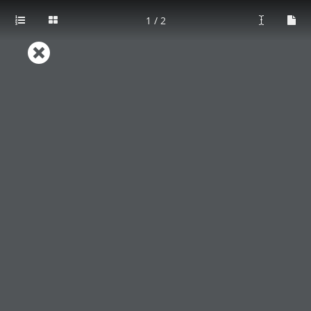
victor@proinsl.es
+34 646 04 29 24
1 / 2
Inicio
/
Camas y superficies
inteligentes
/
Bariátrica
/ Cama bariátrica Compella™