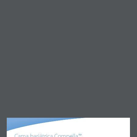
Valoraciones (0)
Valoraciones
No hay valoraciones aún.
Sé el primero en valorar “Cama bariátrica Compella™”
Tu dirección de correo electrónico no será publicada.
Los campos obligatorios están marcados con
*
Tu puntuación
*
Tu valoración
*
Cama bariátrica Compella™ Innovación en cuidados bariátricos