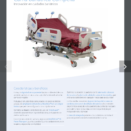
Nombre
*
Correo electrónico
*
Guarda mi nombre, correo electrónico y web en este
navegador para la próxima vez que comente.
Características y beneficios
Optimice la atención al paciente con la 
alarma de cabecera 
Proteja la 
dignidad de su paciente
 bariátrico ofreciéndole una 
de la cama 
y la 
alarma de salida de cama de tres modos
, que 
atención sanitaria en una cama cuyo diseño recuerda al de las 
avisa a los cuidadores de cualquier riesgo para la seguridad
camas de hospital
Las barandillas resistentes, 
la posición baja de la cama en 
Reduzca el esfuerzo físico del cuidador y la carga de trabajo 
combinación con el desinflado del asiento 
y los controles 
gracias a la 
ampliación del ancho y FlexAfoot™con un simple 
ergonómicos conceden a los pacientes la confianza necesaria 
botón
, que permite configurar la cama rápidamente
para subir y bajar de la cama con total seguridad, mayor 
Combine la eficacia y la facilidad de uso con 
SlideGuard™
, 
independencia y dignidad
diseñado para minimizar la posibilidad de que el paciente se 
La 
báscula integrada
 permite a los cuidadores controlar el 
deslice por la cama
peso del paciente desde la comodidad de la cama
Garantice una atención sanitaria segura con 
IntelliDrive™ XL 
Power Transport
, que hace posible que los cuidadores muevan 
la cama y al paciente con facilidad