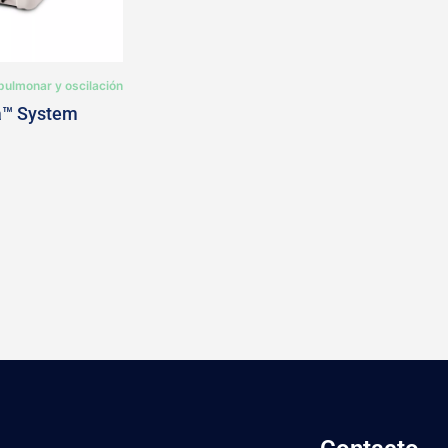
pulmonar y oscilación
a™ System