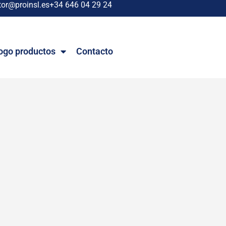
tor@proinsl.es
+34 646 04 29 24
ogo productos
Contacto