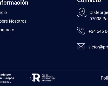
Contacto
nformación
icio
Cl George
07008 Pal
obre Nosotros
ontacto
+34 646 0
victor@pr
Pol