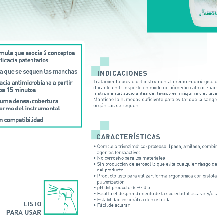
blicada.
Los campos obligatorios están marcados con
*
mula que asocia 2 conceptos 
 eficacia patentados
ta que se sequen las manchas
INDICACIONES
Tratamiento previo del instrumental médico-quirúrgico 
cacia antimicrobiana a partir 
durante un transporte en modo no húmedo o almacenami
 los 15 minutos 
instrumental sucio antes del lavado en máquina o el lav
Mantiene la humedad suficiente para evitar que la sangre
uma densa: cobertura 
orgánicas se sequen.
iforme del instrumental
n compatibilidad 
CARACTERÍSTICAS
• Complejo trienzimático: proteasa, lipasa, amilasa, combi
   agentes tensoactivos
• No corrosivo para los materiales
• Sin producción de aerosol lo que evita cualquier riesgo d
   del producto
• Producto listo para utilizar, forma ergonómica con pistola
   pulverización
• pH del producto: 8 +/- 0.5
• Facilita el desprendimiento de la suciedad al aclarar y/o l
• Estabilidad enzimática demostrada
LISTO
• Fácil de aclarar
PARA USAR
eb en este navegador para la próxima vez que comente.