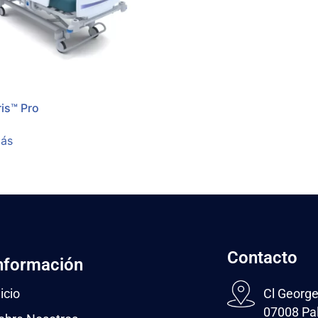
is™ Pro
más
Contacto
nformación
icio
Cl George
07008 Pal