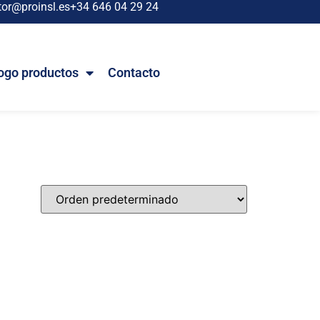
tor@proinsl.es
+34 646 04 29 24
ogo productos
Contacto