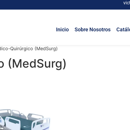
vic
Inicio
Sobre Nosotros
Catál
ico-Quirúrgico (MedSurg)
o (MedSurg)