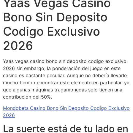
Yaas Vegas Casino
Bono Sin Deposito
Codigo Exclusivo
2026
Yaas vegas casino bono sin deposito codigo exclusivo
2026 sin embargo, la ponderación del juego en este
casino es bastante peculiar. Aunque no debería llevarle
mucho tiempo encontrar este elemento en particular, ya
que algunas máquinas tragamonedas solo tienen una
contribución del 50%.
Mondobets Casino Bono Sin Deposito Codigo Exclusivo
2026
La suerte está de tu lado en