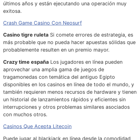
últimos años y están ejecutando una operación muy
exitosa.
Crash Game Casino Con Neosurf
Casino tigre ruleta
Si comete errores de estrategia, es
más probable que no pueda hacer apuestas sólidas que
probablemente resulten en un premio mayor.
Crazy time españa
Los jugadores en línea pueden
aprovechar una amplia gama de juegos de
tragamonedas con temática del antiguo Egipto
disponibles en los casinos en línea de todo el mundo, y
también requieren menos recursos de hardware y tienen
un historial de lanzamientos rápidos y eficientes sin
interrupciones y otros problemas similares asociados
con muchos otros.
Casinos Que Acepta Litecoin
Puede jugar al blackjack en línea desde la comodidad