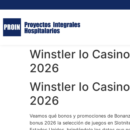
Winstler Io Casin
2026
Winstler Io Casin
2026
Veamos qué bonos y promociones de Bonanza 
bonus 2026 la selección de juegos en Slotnit
Estados Unidos, brindándole los datos que ne