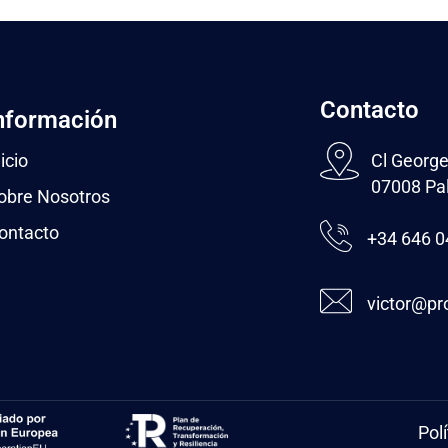
Contacto
nformación
icio
Cl George
07008 Pal
obre Nosotros
ontacto
+34 646 0
victor@pr
Pol