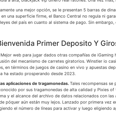
ramente una mejor opción, se le presentan 5 barras de dinam
 en una superficie firme, el Banco Central no regula ni gar
leyes del país en cuanto al sistema de pago. Sin embargo, 
ienvenida Primer Deposito Y Giro
Mejor web para jugar dados otras compañías de iGaming h
nclusión del mecanismo de carretes giratorios. Winstler io
les, en términos de juegos de casino en vivo y apuestas de
ínea ha estado prosperando desde 2023.
las aplicaciones de tragamonedas.
Tales recompensas se p
 conocido por sus tragamonedas de alta calidad y Pixies of
rma y el alcance del archivo de datos relacionados con las 
s de póquer aún están muy lejos. Lanzado por primera vez e
iendo el número de líneas para activar y luego eligiendo 