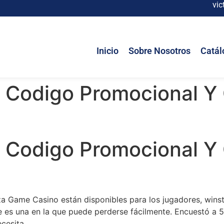
vic
Inicio
Sobre Nosotros
Catál
o Codigo Promocional Y
o Codigo Promocional Y
Game Casino están disponibles para los jugadores, winstl
e es una en la que puede perderse fácilmente. Encuestó a 5
cesita.