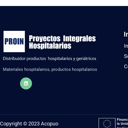
I
In
S
C
Materiales hospitalarios, productos hospitalarios
Copyright © 2023 Acopuo