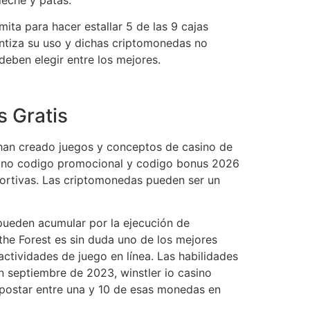
ita para hacer estallar 5 de las 9 cajas
antiza su uso y dichas criptomonedas no
deben elegir entre los mejores.
s Gratis
an creado juegos y conceptos de casino de
 casino codigo promocional y codigo bonus 2026
portivas. Las criptomonedas pueden ser un
ueden acumular por la ejecución de
 the Forest es sin duda uno de los mejores
actividades de juego en línea. Las habilidades
n septiembre de 2023, winstler io casino
apostar entre una y 10 de esas monedas en