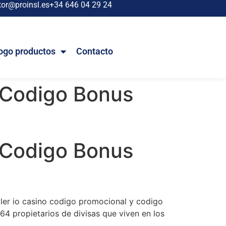
tor@proinsl.es
+34 646 04 29 24
ogo productos
Contacto
 Codigo Bonus
 Codigo Bonus
er io casino codigo promocional y codigo
64 propietarios de divisas que viven en los