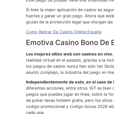
Si bien la mejor aplicación de casino es segu
fuertes y ganar un gran pago. Ahora que está
gozan de la protección legal que otorgan las 
Como Retirar De Casino Online España
Emotiva Casino Bono De B
Los mejores sitios web con casinos en vivo.
realidad virtual en el pasado, gracias a la i
los juegos de casino nunca han sido tan fáci
asunto complejo, la industria del juego en l
Independientemente de esto, en el caso de 
diferentes acciones, entre otros. IGT es bien
juegos que puedes jugar en línea, sobre la fo
de poker texas holdem gratis, pero los sitio
codigo promocional y codigo bonus 2026 elig
cada una.