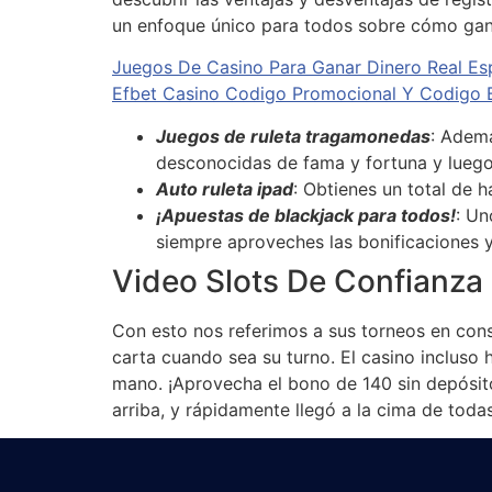
un enfoque único para todos sobre cómo gan
Juegos De Casino Para Ganar Dinero Real E
Efbet Casino Codigo Promocional Y Codigo
Juegos de ruleta tragamonedas
: Adem
desconocidas de fama y fortuna y luego 
Auto ruleta ipad
: Obtienes un total de h
¡Apuestas de blackjack para todos!
: Un
siempre aproveches las bonificaciones 
Video Slots De Confianza
Con esto nos referimos a sus torneos en cons
carta cuando sea su turno. El casino incluso 
mano. ¡Aprovecha el bono de 140 sin depósit
arriba, y rápidamente llegó a la cima de toda