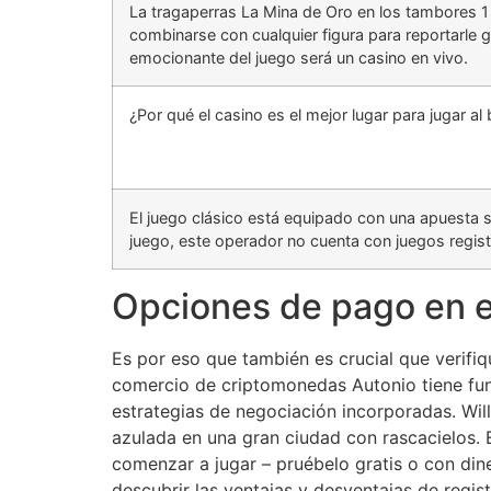
La tragaperras La Mina de Oro en los tambores 
combinarse con cualquier figura para reportarle
emocionante del juego será un casino en vivo.
¿Por qué el casino es el mejor lugar para jugar al
El juego clásico está equipado con una apuesta 
juego, este operador no cuenta con juegos regis
Opciones de pago en el
Es por eso que también es crucial que verifi
comercio de criptomonedas Autonio tiene func
estrategias de negociación incorporadas. Will
azulada en una gran ciudad con rascacielos. 
comenzar a jugar – pruébelo gratis o con din
descubrir las ventajas y desventajas de regis