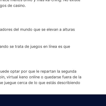
gos de casino.
adores del mundo que se elevan a alturas
ando se trata de juegos en línea es que
puede optar por que le repartan la segunda
in, virtual keno online o quedarse fuera de la
e juegue cerca de lo que estás describiendo