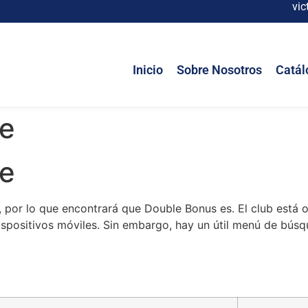
vic
Inicio
Sobre Nosotros
Catál
ne
ne
 por lo que encontrará que Double Bonus es. El club está of
dispositivos móviles. Sin embargo, hay un útil menú de bús