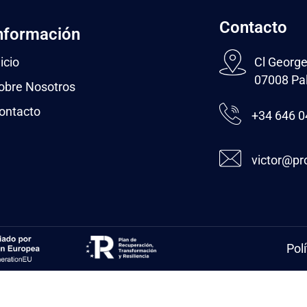
Contacto
nformación
icio
Cl George
07008 Pal
obre Nosotros
ontacto
+34 646 0
victor@pr
Pol