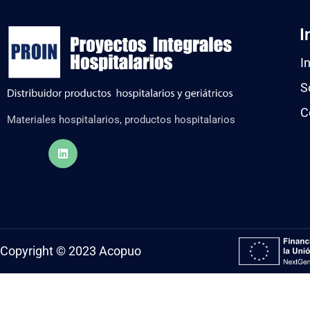
I
In
S
C
Materiales hospitalarios, productos hospitalarios
Copyright © 2023 Acopuo