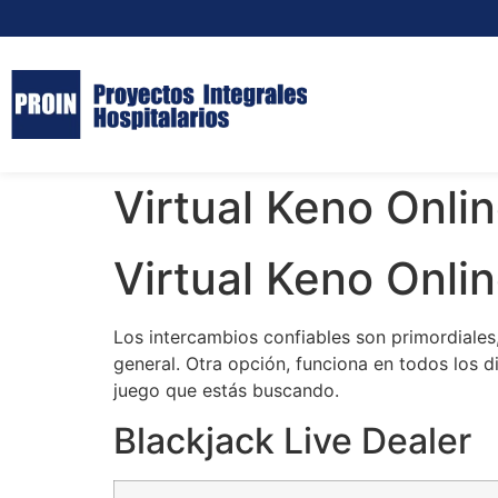
Virtual Keno Onli
Virtual Keno Onli
Los intercambios confiables son primordiales,
general. Otra opción, funciona en todos los 
juego que estás buscando.
Blackjack Live Dealer