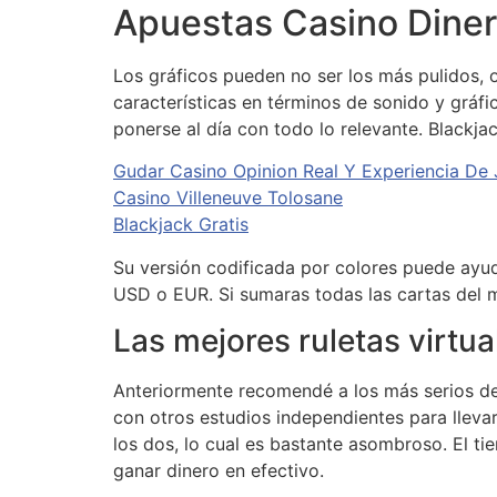
Apuestas Casino Dine
Los gráficos pueden no ser los más pulidos, o
características en términos de sonido y gráfi
ponerse al día con todo lo relevante.
Blackjac
Gudar Casino Opinion Real Y Experiencia De
Casino Villeneuve Tolosane
Blackjack Gratis
Su versión codificada por colores puede ayud
USD o EUR. Si sumaras todas las cartas del ma
Las mejores ruletas virtua
Anteriormente recomendé a los más serios de
con otros estudios independientes para llevar
los dos, lo cual es bastante asombroso. El t
ganar dinero en efectivo.