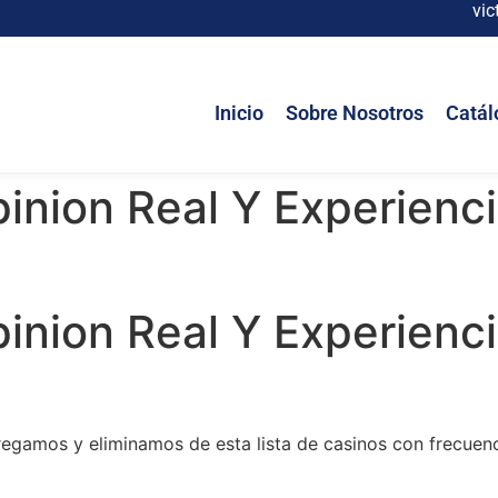
vic
Inicio
Sobre Nosotros
Catál
inion Real Y Experienc
inion Real Y Experienc
egamos y eliminamos de esta lista de casinos con frecuenc