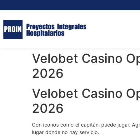
Velobet Casino Op
2026
Velobet Casino Op
2026
Con iconos como el capitán, puede jugar. Agr
lugar donde no hay servicio.