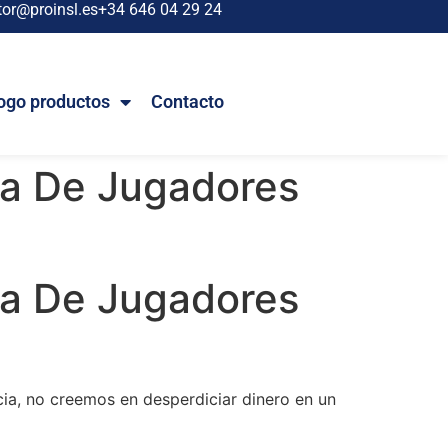
tor@proinsl.es
+34 646 04 29 24
ogo productos
Contacto
ia De Jugadores
ia De Jugadores
ia, no creemos en desperdiciar dinero en un