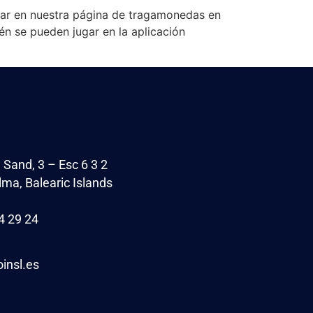
rar en nuestra página de tragamonedas en
én se pueden jugar en la aplicación
 Sand, 3 – Esc 6 3 2
ma, Balearic Islands
4 29 24
oinsl.es