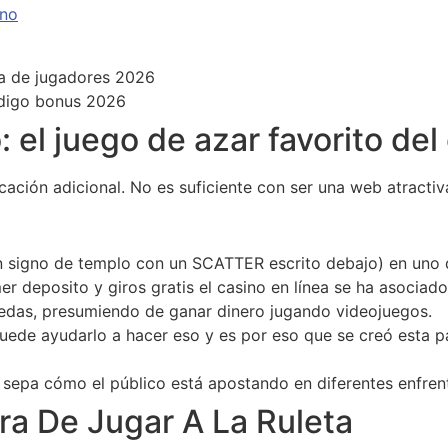
ino
ia de jugadores 2026
odigo bonus 2026
 el juego de azar favorito del
cación adicional. No es suficiente con ser una web atractiv
 signo de templo con un SCATTER escrito debajo) en uno de 
r deposito y giros gratis el casino en línea se ha asocia
edas, presumiendo de ganar dinero jugando videojuegos.
uede ayudarlo a hacer eso y es por eso que se creó esta p
ue sepa cómo el público está apostando en diferentes enfre
ra De Jugar A La Ruleta