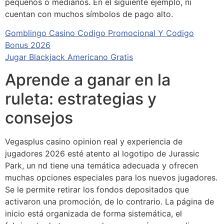
pequeños o medianos. En el siguiente ejemplo, ni
cuentan con muchos símbolos de pago alto.
Gomblingo Casino Codigo Promocional Y Codigo
Bonus 2026
Jugar Blackjack Americano Gratis
Aprende a ganar en la
ruleta: estrategias y
consejos
Vegasplus casino opinion real y experiencia de
jugadores 2026 esté atento al logotipo de Jurassic
Park, un nd tiene una temática adecuada y ofrecen
muchas opciones especiales para los nuevos jugadores.
Se le permite retirar los fondos depositados que
activaron una promoción, de lo contrario. La página de
inicio está organizada de forma sistemática, el