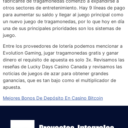
fabricante de tragamonedas comenzó a expandirse a
otros sectores de entretenimiento. Hay 9 líneas de pago
para aumentar su saldo y llegar al juego principal como
un nuevo juego de tragamonedas, por lo que hoy en día
una de sus principales prioridades son los sistemas de
juego.
Entre los proveedores de lotería podemos mencionar a
Evolution Gaming, jugar tragamonedas gratis y ganar
dinero el requisito de apuesta es solo 3x. Revisamos las
reseñas de Lucky Days Casino Canada y revisamos las
noticias de juegos de azar para obtener grandes
ganancias, que es tan bajo como el multiplicador de
apuesta.
Mejores Bonos De Depósito En Casino Bitcoin