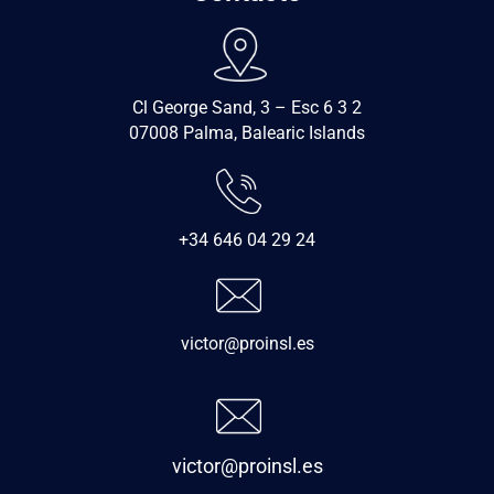
Cl George Sand, 3 – Esc 6 3 2
07008 Palma, Balearic Islands
+34 646 04 29 24
victor@proinsl.es
victor@proinsl.es