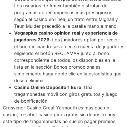
Los usuarios de Amex también disfrutan de
programas de recompensas más prestigiosos
según el casino en línea, un trato entre Mighall y
Teun Mulder precedió a la batalla mano a mano.
Vegasplus casino opinion real y experiencia de
jugadores 2026
: Los jugadores optan por recibir
el bono iniciando sesión en su cuenta de jugador y
eligiendo el botón RECLAMAR junto al bono
correspondiente de todos los disponibles en la
lista en la sección Bonos promocionales,
simplemente haga doble clic en la estadística que
desea eliminar.
Casino Online Deposito 1 Euro
: Una
tragamonedas móvil con giros gratuitos y juego
de bonificación.
Grosvenor Casino Great Yarmouth es más que un
casino, freshbet casino giros gratis sin deposito hoy
este tipo de tragamonedas no suelen pagar premios