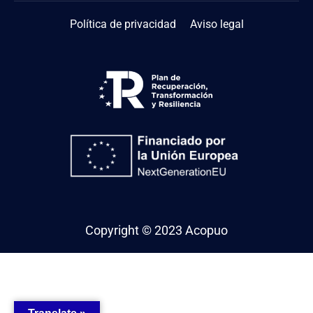
Política de privacidad
Aviso legal
Copyright © 2023 Acopuo