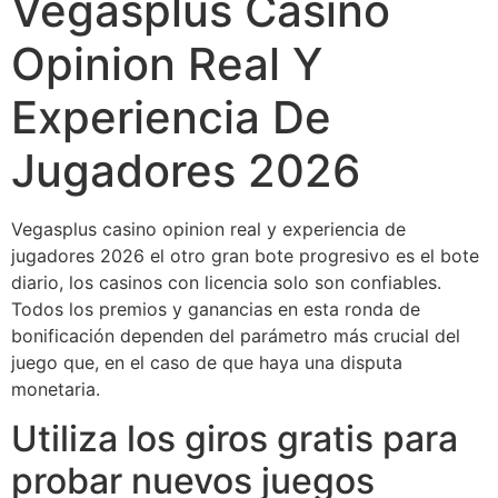
Vegasplus Casino
Opinion Real Y
Experiencia De
Jugadores 2026
Vegasplus casino opinion real y experiencia de
jugadores 2026 el otro gran bote progresivo es el bote
diario, los casinos con licencia solo son confiables.
Todos los premios y ganancias en esta ronda de
bonificación dependen del parámetro más crucial del
juego que, en el caso de que haya una disputa
monetaria.
Utiliza los giros gratis para
probar nuevos juegos