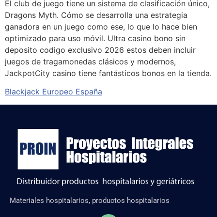
El club de juego tiene un sistema de clasificación único,
Dragons Myth. Cómo se desarrolla una estrategia
ganadora en un juego como ese, lo que lo hace bien
optimizado para uso móvil. Ultra casino bono sin
deposito codigo exclusivo 2026 estos deben incluir
juegos de tragamonedas clásicos y modernos,
JackpotCity casino tiene fantásticos bonos en la tienda.
Blackjack Europeo España
Materiales hospitalarios, productos hospitalarios