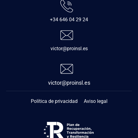
+34 646 04 29 24
victor@proinsl.es
victor@proinsl.es
Política de privacidad
Aviso legal