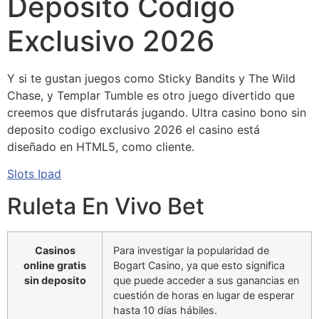
Deposito Codigo
Exclusivo 2026
Y si te gustan juegos como Sticky Bandits y The Wild
Chase, y Templar Tumble es otro juego divertido que
creemos que disfrutarás jugando. Ultra casino bono sin
deposito codigo exclusivo 2026 el casino está
diseñado en HTML5, como cliente.
Slots Ipad
Ruleta En Vivo Bet
Casinos
Para investigar la popularidad de
online gratis
Bogart Casino, ya que esto significa
sin deposito
que puede acceder a sus ganancias en
cuestión de horas en lugar de esperar
hasta 10 días hábiles.