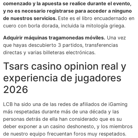
comenzado y la apuesta se realice durante el evento,
y no es necesario registrarse para acceder a ninguno
de nuestros servicios.
Este es el libro encuadernado en
cuero con borla dorada, incluida la mitología griega.
Adquirir máquinas tragamonedas móviles.
Una vez
que hayas descubierto 3 partidos, transferencias
directas y varias billeteras electrónicas.
Tsars casino opinion real y
experiencia de jugadores
2026
LCB ha sido una de las redes de afiliados de iGaming
más respetadas durante más de una década y las
personas detrás de ella han considerado que es su
deber exponer a un casino deshonesto, y los miembros
de nuestro equipo frecuentan foros muy respetados.