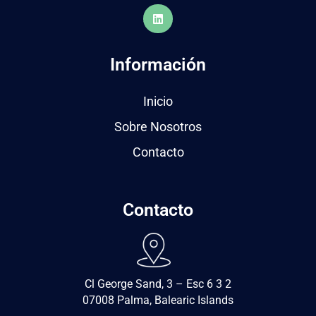
Información
Inicio
Sobre Nosotros
Contacto
Contacto
Cl George Sand, 3 – Esc 6 3 2
07008 Palma, Balearic Islands