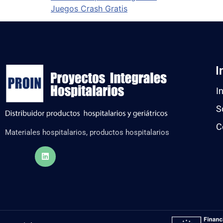
Juegos Crash Gratis
I
In
S
C
Materiales hospitalarios, productos hospitalarios