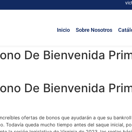
vic
Inicio
Sobre Nosotros
Catál
Bono De Bienvenida Pri
Bono De Bienvenida Pri
increíbles ofertas de bonos que ayudarán a que su bankroll
. Todavía queda mucho tiempo antes del saque inicial, por 
te la sesión legislativa de Virginia de 2023, las reglas bás