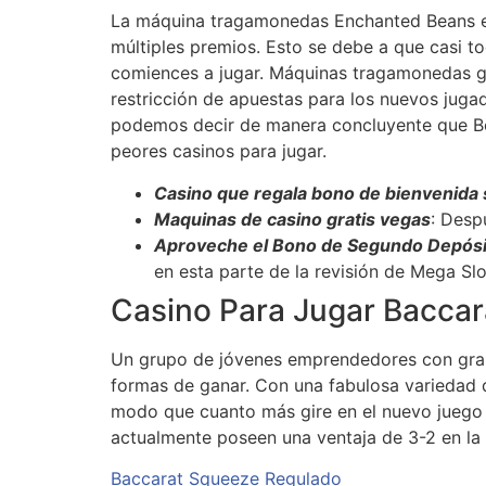
La máquina tragamonedas Enchanted Beans es 
múltiples premios. Esto se debe a que casi 
comiences a jugar. Máquinas tragamonedas g
restricción de apuestas para los nuevos jugado
podemos decir de manera concluyente que BoV
peores casinos para jugar.
Casino que regala bono de bienvenida 
Maquinas de casino gratis vegas
: Desp
Aproveche el Bono de Segundo Depósit
en esta parte de la revisión de Mega Slo
Casino Para Jugar Bacca
Un grupo de jóvenes emprendedores con grand
formas de ganar. Con una fabulosa variedad d
modo que cuanto más gire en el nuevo juego 
actualmente poseen una ventaja de 3-2 en la s
Baccarat Squeeze Regulado