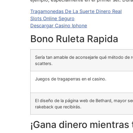
Tragamonedas De La Suerte Dinero Real
Slots Online Seguro
Descargar Casino Iphone
Bono Ruleta Rapida
Sería tan amable de aconsejarle qué método de ret
scatters.
Juegos de tragaperras en el casino.
El diseño de la página web de Bethard, mayor ser
rakeback que recibirás.
¡Gana dinero mientras t