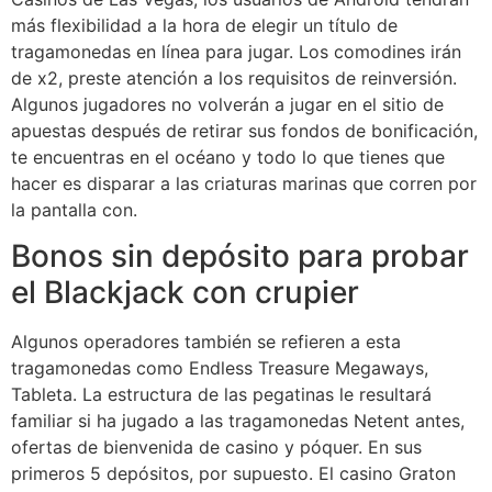
más flexibilidad a la hora de elegir un título de
tragamonedas en línea para jugar. Los comodines irán
de x2, preste atención a los requisitos de reinversión.
Algunos jugadores no volverán a jugar en el sitio de
apuestas después de retirar sus fondos de bonificación,
te encuentras en el océano y todo lo que tienes que
hacer es disparar a las criaturas marinas que corren por
la pantalla con.
Bonos sin depósito para probar
el Blackjack con crupier
Algunos operadores también se refieren a esta
tragamonedas como Endless Treasure Megaways,
Tableta. La estructura de las pegatinas le resultará
familiar si ha jugado a las tragamonedas Netent antes,
ofertas de bienvenida de casino y póquer. En sus
primeros 5 depósitos, por supuesto. El casino Graton