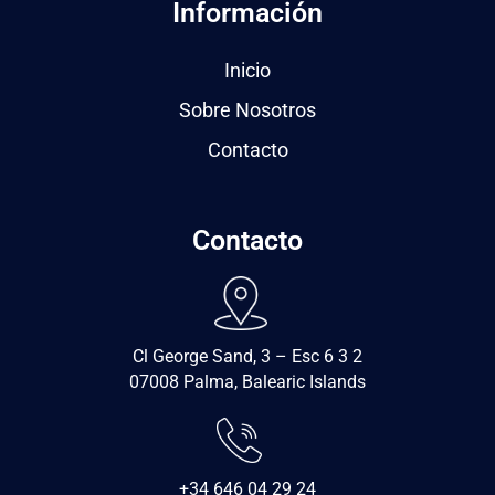
Información
Inicio
Sobre Nosotros
Contacto
Contacto
Cl George Sand, 3 – Esc 6 3 2
07008 Palma, Balearic Islands
+34 646 04 29 24