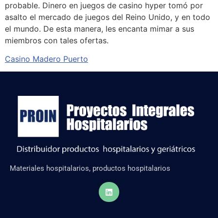
probable. Dinero en juegos de casino hyper tomó por
asalto el mercado de juegos del Reino Unido, y en todo
el mundo. De esta manera, les encanta mimar a sus
miembros con tales ofertas.
Casino Madero Puerto
Materiales hospitalarios, productos hospitalarios