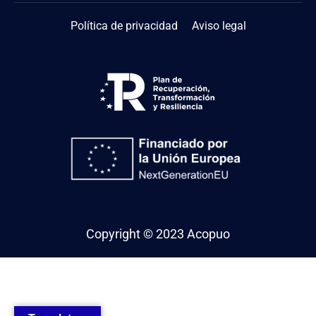
Política de privacidad
Aviso legal
Copyright © 2023 Acopuo