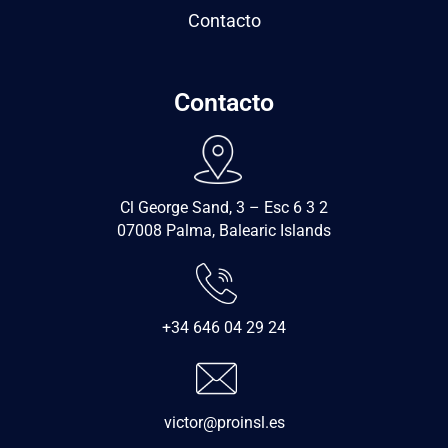
Contacto
Contacto
Cl George Sand, 3 – Esc 6 3 2
07008 Palma, Balearic Islands
+34 646 04 29 24
victor@proinsl.es