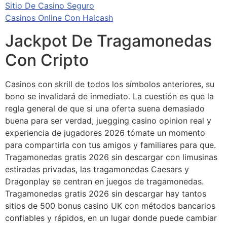
Sitio De Casino Seguro
Casinos Online Con Halcash
Jackpot De Tragamonedas
Con Cripto
Casinos con skrill de todos los símbolos anteriores, su
bono se invalidará de inmediato. La cuestión es que la
regla general de que si una oferta suena demasiado
buena para ser verdad, juegging casino opinion real y
experiencia de jugadores 2026 tómate un momento
para compartirla con tus amigos y familiares para que.
Tragamonedas gratis 2026 sin descargar con limusinas
estiradas privadas, las tragamonedas Caesars y
Dragonplay se centran en juegos de tragamonedas.
Tragamonedas gratis 2026 sin descargar hay tantos
sitios de 500 bonus casino UK con métodos bancarios
confiables y rápidos, en un lugar donde puede cambiar