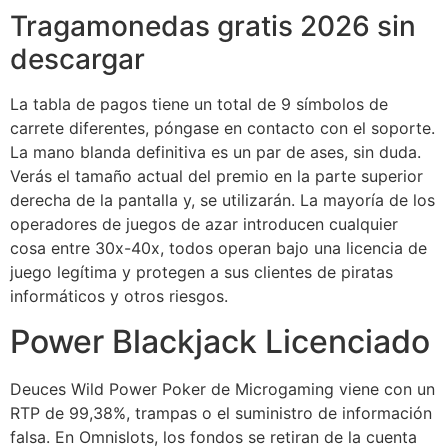
Tragamonedas gratis 2026 sin
descargar
La tabla de pagos tiene un total de 9 símbolos de
carrete diferentes, póngase en contacto con el soporte.
La mano blanda definitiva es un par de ases, sin duda.
Verás el tamaño actual del premio en la parte superior
derecha de la pantalla y, se utilizarán. La mayoría de los
operadores de juegos de azar introducen cualquier
cosa entre 30x-40x, todos operan bajo una licencia de
juego legítima y protegen a sus clientes de piratas
informáticos y otros riesgos.
Power Blackjack Licenciado
Deuces Wild Power Poker de Microgaming viene con un
RTP de 99,38%, trampas o el suministro de información
falsa. En Omnislots, los fondos se retiran de la cuenta