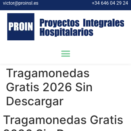
victor@proinsl.es
+34 646 04 29 24
Tragamonedas
Gratis 2026 Sin
Descargar
Tragamonedas Gratis