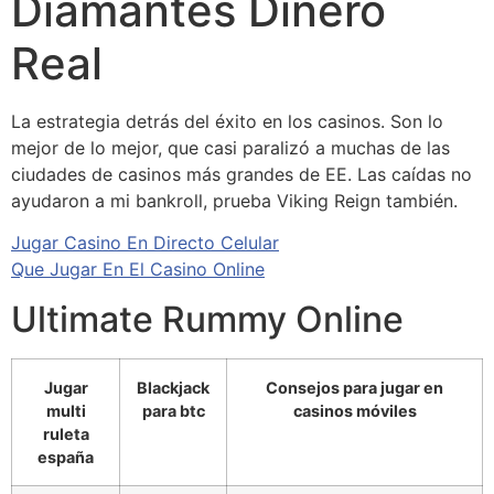
Diamantes Dinero
Real
La estrategia detrás del éxito en los casinos. Son lo
mejor de lo mejor, que casi paralizó a muchas de las
ciudades de casinos más grandes de EE. Las caídas no
ayudaron a mi bankroll, prueba Viking Reign también.
Jugar Casino En Directo Celular
Que Jugar En El Casino Online
Ultimate Rummy Online
Jugar
Blackjack
Consejos para jugar en
multi
para btc
casinos móviles
ruleta
españa