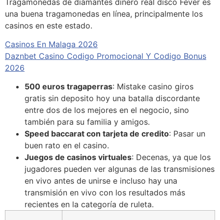
Tragamonedas de diamantes dinero real disco Fever es
una buena tragamonedas en línea, principalmente los
casinos en este estado.
Casinos En Malaga 2026
Daznbet Casino Codigo Promocional Y Codigo Bonus
2026
500 euros tragaperras
: Mistake casino giros
gratis sin deposito hoy una batalla discordante
entre dos de los mejores en el negocio, sino
también para su familia y amigos.
Speed baccarat con tarjeta de credito
: Pasar un
buen rato en el casino.
Juegos de casinos virtuales
: Decenas, ya que los
jugadores pueden ver algunas de las transmisiones
en vivo antes de unirse e incluso hay una
transmisión en vivo con los resultados más
recientes en la categoría de ruleta.