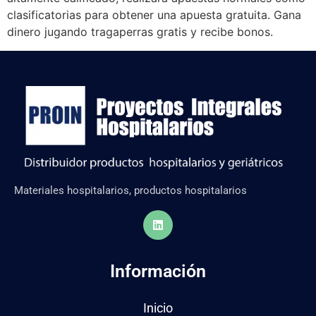
clasificatorias para obtener una apuesta gratuita. Gana
dinero jugando tragaperras gratis y recibe bonos.
Materiales hospitalarios, productos hospitalarios
Información
Inicio