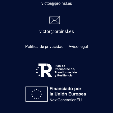
victor@proinsl.es
victor@proinsl.es
Política de privacidad
Aviso legal