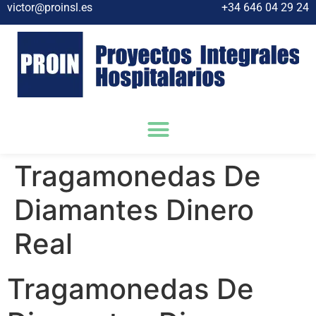
victor@proinsl.es
+34 646 04 29 24
Tragamonedas De
Diamantes Dinero
Real
Tragamonedas De