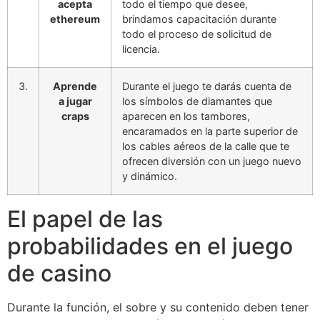
acepta
todo el tiempo que desee,
ethereum
brindamos capacitación durante
todo el proceso de solicitud de
licencia.
3.
Aprende
Durante el juego te darás cuenta de
a jugar
los símbolos de diamantes que
craps
aparecen en los tambores,
encaramados en la parte superior de
los cables aéreos de la calle que te
ofrecen diversión con un juego nuevo
y dinámico.
El papel de las
probabilidades en el juego
de casino
Durante la función, el sobre y su contenido deben tener