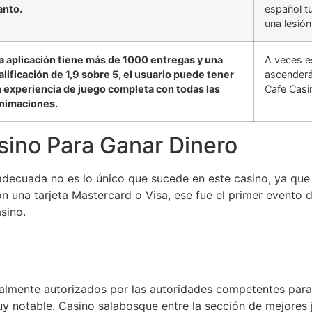
anto.
español t
una lesión
a aplicación tiene más de 1000 entregas y una
A veces e
alificación de 1,9 sobre 5, el usuario puede tener
ascenderá 
a experiencia de juego completa con todas las
Cafe Casi
nimaciones.
ino Para Ganar Dinero
 adecuada no es lo único que sucede en este casino, ya qu
on una tarjeta Mastercard o Visa, ese fue el primer event
sino.
lmente autorizados por las autoridades competentes para 
uy notable. Casino salabosque entre la sección de mejores 