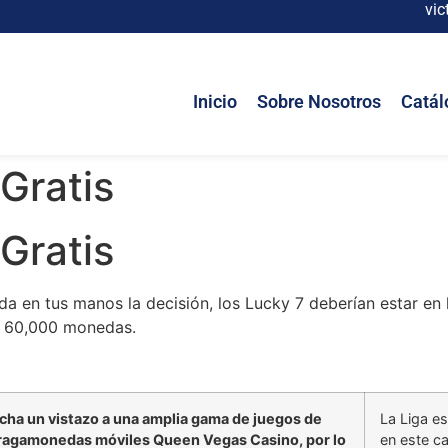
vic
Inicio
Sobre Nosotros
Catál
Gratis
Gratis
a en tus manos la decisión, los Lucky 7 deberían estar en l
s 60,000 monedas.
cha un vistazo a una amplia gama de juegos de
La Liga es
ragamonedas móviles Queen Vegas Casino, por lo
en este c