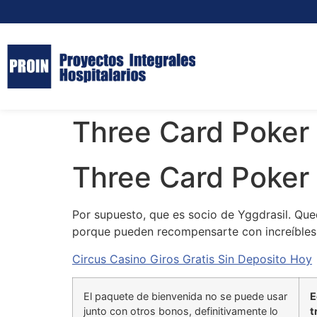
Three Card Poker 
Three Card Poker 
Por supuesto, que es socio de Yggdrasil. Qued
porque pueden recompensarte con increíble
Circus Casino Giros Gratis Sin Deposito Hoy
El paquete de bienvenida no se puede usar
E
junto con otros bonos, definitivamente lo
t