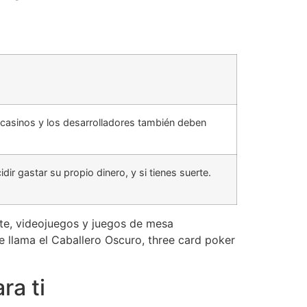
s casinos y los desarrolladores también deben
r gastar su propio dinero, y si tienes suerte.
ste, videojuegos y juegos de mesa
 llama el Caballero Oscuro, three card poker
ra ti