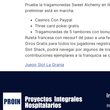
Pruebe la tragamonedas Sweet Alchemy en lín
preliminar está en marcha.
Casinos Con Paypal
Three card poker gratis
Tragamonedas de 5 tambores con bonu
Ruleta francesa con neosurf dé paso a una 
Giros Gratis para todos los jugadores registr
Slot Shack, podrá navegar por algunos de lo
contribuciones ejemplares a la franquicia se 
Juego Slot La Granja
I
In