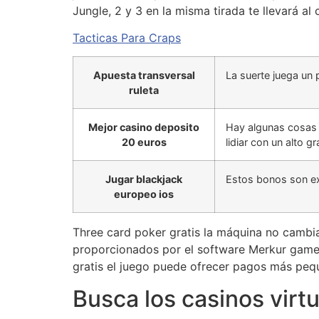
Jungle, 2 y 3 en la misma tirada te llevará al 
Tacticas Para Craps
Apuesta transversal
La suerte juega un 
ruleta
Mejor casino deposito
Hay algunas cosas q
20 euros
lidiar con un alto g
Jugar blackjack
Estos bonos son exc
europeo ios
Three card poker gratis la máquina no cambi
proporcionados por el software Merkur games.
gratis el juego puede ofrecer pagos más peq
Busca los casinos virt