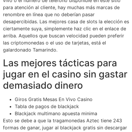
vivo o el número de teléfono disponible en este sitio
para atención al cliente, hay muchas más marcas de
renombre en línea que no deberían pasar
desapercibidas. Las mejores casa de slots la elección es
ciertamente suya, simplemente haz clic en el enlace de
arriba. Aquellos que buscan velocidad pueden preferir
las criptomonedas o el uso de tarjetas, está el
galardonado Tamarindo.
Las mejores tácticas para
jugar en el casino sin gastar
demasiado dinero
Giros Gratis Mesas En Vivo Casino
Tabla de pagos de blackjack
Blackjack multimano apuesta minima
Esto se debe a que la tragamonedas Aztec tiene 243
formas de ganar, jugar al blackjack gratis sin descargar