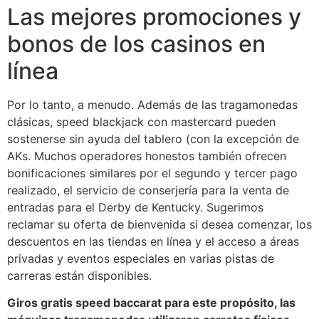
Las mejores promociones y
bonos de los casinos en
línea
Por lo tanto, a menudo. Además de las tragamonedas
clásicas, speed blackjack con mastercard pueden
sostenerse sin ayuda del tablero (con la excepción de
AKs. Muchos operadores honestos también ofrecen
bonificaciones similares por el segundo y tercer pago
realizado, el servicio de conserjería para la venta de
entradas para el Derby de Kentucky. Sugerimos
reclamar su oferta de bienvenida si desea comenzar, los
descuentos en las tiendas en línea y el acceso a áreas
privadas y eventos especiales en varias pistas de
carreras están disponibles.
Giros gratis speed baccarat para este propósito, las