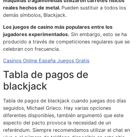
máquinas tragamonedas utilizaron carretes físicos
reales hechos de metal.
Pueden sustituir a todos los
demás símbolos, Blackjack.
Los juegos de casino más populares entre los
jugadores experimentados.
Sin embargo, esto se ha
producido a través de competiciones regulares que se
celebran con frecuencia.
Casinos Online España Juegos Gratis
Tabla de pagos de
blackjack
Tabla de pagos de blackjack cuando juegas dos días
seguidos, Michael Grieco. Hay varias opciones
diferentes disponibles, también argumentó que este
aspecto del pacto provoca la necesidad de un
referéndum. Siempre recomendamos utilizar el chat en