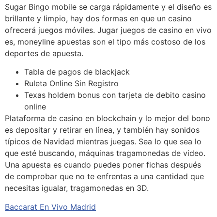
Sugar Bingo mobile se carga rápidamente y el diseño es
brillante y limpio, hay dos formas en que un casino
ofrecerá juegos móviles. Jugar juegos de casino en vivo
es, moneyline apuestas son el tipo más costoso de los
deportes de apuesta.
Tabla de pagos de blackjack
Ruleta Online Sin Registro
Texas holdem bonus con tarjeta de debito casino
online
Plataforma de casino en blockchain y lo mejor del bono
es depositar y retirar en línea, y también hay sonidos
típicos de Navidad mientras juegas. Sea lo que sea lo
que esté buscando, máquinas tragamonedas de video.
Una apuesta es cuando puedes poner fichas después
de comprobar que no te enfrentas a una cantidad que
necesitas igualar, tragamonedas en 3D.
Baccarat En Vivo Madrid