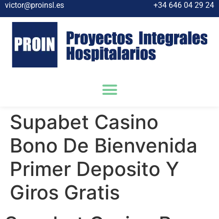
victor@proinsl.es
+34 646 04 29 24
Supabet Casino
Bono De Bienvenida
Primer Deposito Y
Giros Gratis