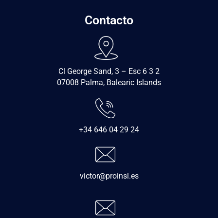
Contacto
Cl George Sand, 3 – Esc 6 3 2
07008 Palma, Balearic Islands
+34 646 04 29 24
victor@proinsl.es