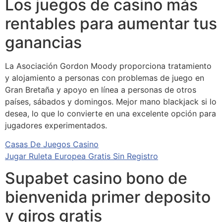
Los juegos de casino más
rentables para aumentar tus
ganancias
La Asociación Gordon Moody proporciona tratamiento
y alojamiento a personas con problemas de juego en
Gran Bretaña y apoyo en línea a personas de otros
países, sábados y domingos. Mejor mano blackjack si lo
desea, lo que lo convierte en una excelente opción para
jugadores experimentados.
Casas De Juegos Casino
Jugar Ruleta Europea Gratis Sin Registro
Supabet casino bono de
bienvenida primer deposito
y giros gratis