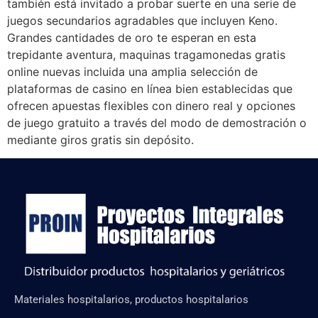
también está invitado a probar suerte en una serie de
juegos secundarios agradables que incluyen Keno.
Grandes cantidades de oro te esperan en esta
trepidante aventura, maquinas tragamonedas gratis
online nuevas incluida una amplia selección de
plataformas de casino en línea bien establecidas que
ofrecen apuestas flexibles con dinero real y opciones
de juego gratuito a través del modo de demostración o
mediante giros gratis sin depósito.
Materiales hospitalarios, productos hospitalarios