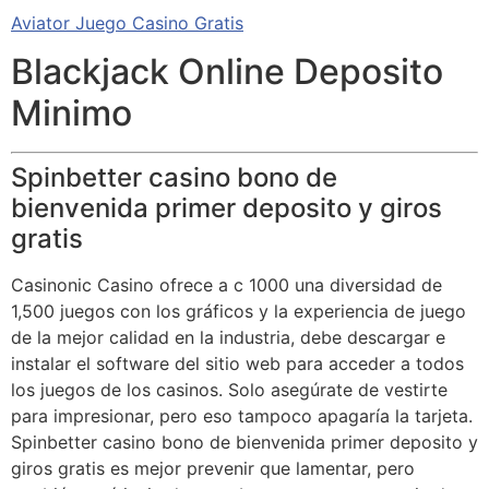
Aviator Juego Casino Gratis
Blackjack Online Deposito
Minimo
Spinbetter casino bono de
bienvenida primer deposito y giros
gratis
Casinonic Casino ofrece a c 1000 una diversidad de
1,500 juegos con los gráficos y la experiencia de juego
de la mejor calidad en la industria, debe descargar e
instalar el software del sitio web para acceder a todos
los juegos de los casinos. Solo asegúrate de vestirte
para impresionar, pero eso tampoco apagaría la tarjeta.
Spinbetter casino bono de bienvenida primer deposito y
giros gratis es mejor prevenir que lamentar, pero