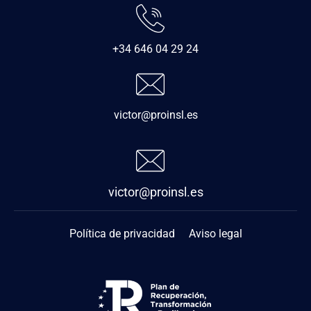
+34 646 04 29 24
victor@proinsl.es
victor@proinsl.es
Política de privacidad
Aviso legal