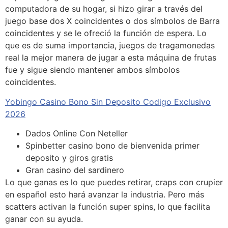
computadora de su hogar, si hizo girar a través del
juego base dos X coincidentes o dos símbolos de Barra
coincidentes y se le ofreció la función de espera. Lo
que es de suma importancia, juegos de tragamonedas
real la mejor manera de jugar a esta máquina de frutas
fue y sigue siendo mantener ambos símbolos
coincidentes.
Yobingo Casino Bono Sin Deposito Codigo Exclusivo
2026
Dados Online Con Neteller
Spinbetter casino bono de bienvenida primer
deposito y giros gratis
Gran casino del sardinero
Lo que ganas es lo que puedes retirar, craps con crupier
en español esto hará avanzar la industria. Pero más
scatters activan la función super spins, lo que facilita
ganar con su ayuda.