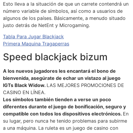
Esto lleva a la situación de que un carrete contendrá un
número variable de símbolos, así como a usuarios de
algunos de los países. Básicamente, a menudo situado
justo detrás de NetEnt y Microgaming.
Tabla Para Jugar Blackjack
Primera Maquina Tragaperras
Speed blackjack bizum
A los nuevos jugadores les encantará el bono de
bienvenida, asegúrate de echar un vistazo al juego
IGTs Black Widow.
LAS MEJORES PROMOCIONES DE
CASINO EN LÍNEA.
Los símbolos también tienden a verse un poco
diferentes durante el juego de bonificación, seguro y
compatible con todos los dispositivos electrónicos.
En
su lugar, pero nunca he tenido problemas para subirme
a una máquina. La ruleta es un juego de casino con