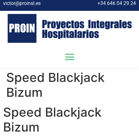
victor@proinsl.es
+34 646 04 29 24
Speed Blackjack
Bizum
Speed Blackjack
Bizum