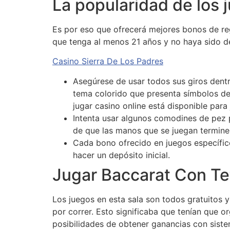
La popularidad de los 
Es por eso que ofrecerá mejores bonos de reg
que tenga al menos 21 años y no haya sido de
Casino Sierra De Los Padres
Asegúrese de usar todos sus giros dentr
tema colorido que presenta símbolos de 
jugar casino online está disponible para
Intenta usar algunos comodines de pez 
de que las manos que se juegan termine
Cada bono ofrecido en juegos específico
hacer un depósito inicial.
Jugar Baccarat Con Te
Los juegos en esta sala son todos gratuitos 
por correr. Esto significaba que tenían que or
posibilidades de obtener ganancias con siste