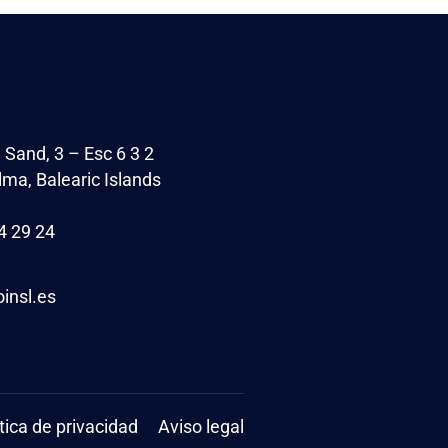
 Sand, 3 – Esc 6 3 2
ma, Balearic Islands
4 29 24
oinsl.es
ítica de privacidad
Aviso legal