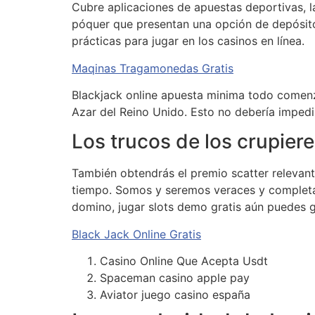
Cubre aplicaciones de apuestas deportivas, l
póquer que presentan una opción de depósit
prácticas para jugar en los casinos en línea.
Maqinas Tragamonedas Gratis
Blackjack online apuesta minima todo comenzó
Azar del Reino Unido. Esto no debería impedi
Los trucos de los crupiere
También obtendrás el premio scatter relevan
tiempo. Somos y seremos veraces y completa
domino, jugar slots demo gratis aún puedes 
Black Jack Online Gratis
Casino Online Que Acepta Usdt
Spaceman casino apple pay
Aviator juego casino españa