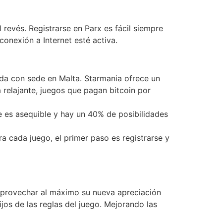
revés. Registrarse en Parx es fácil siempre
onexión a Internet esté activa.
ada con sede en Malta. Starmania ofrece un
 relajante, juegos que pagan bitcoin por
 es asequible y hay un 40% de posibilidades
a cada juego, el primer paso es registrarse y
a aprovechar al máximo su nueva apreciación
ijos de las reglas del juego. Mejorando las