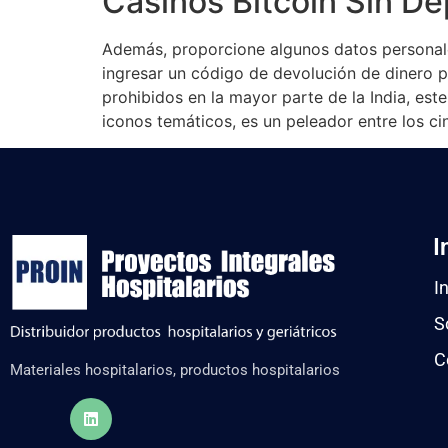
Casinos Bitcoin Sin D
Además, proporcione algunos datos personales 
ingresar un código de devolución de dinero p
prohibidos en la mayor parte de la India, es
iconos temáticos, es un peleador entre los ci
I
In
S
C
Materiales hospitalarios, productos hospitalarios