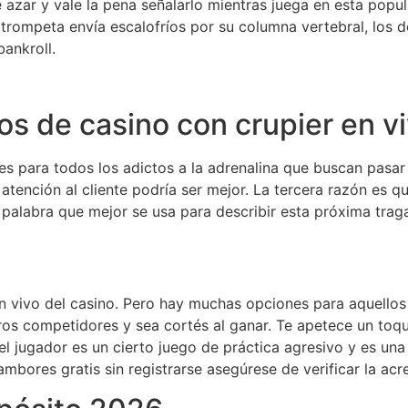
azar y vale la pena señalarlo mientras juega en esta popul
trompeta envía escalofríos por su columna vertebral, los d
ankroll.
gos de casino con crupier en v
 es para todos los adictos a la adrenalina que buscan pasar 
atención al cliente podría ser mejor. La tercera razón es q
a palabra que mejor se usa para describir esta próxima tra
en vivo del casino. Pero hay muchas opciones para aquellos
otros competidores y sea cortés al ganar. Te apetece un toq
l jugador es un cierto juego de práctica agresivo y es una 
bores gratis sin registrarse asegúrese de verificar la acr