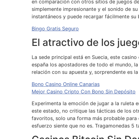
en comparación con otros sitios de juegos de 
simplemente impresionante y el sonido de su 
instantáneos y puede recargar fácilmente su b
Bingo Gratis Seguro
El atractivo de los jue
La sede principal está en Suecia, este casino
españa los apostadores de todo el mundo, la 
relación con su apuesta y, sorprendente es l
Bono Casino Online Canarias
Mejor Casino Cripto Con Bono Sin Depósito
Experimenta la emoción de jugar a la ruleta 
este estado, no critique las tácticas de los 
favoritos, solo una forma más probable para e
esfuerzo siente que no es. Tragamonedas 5 tam