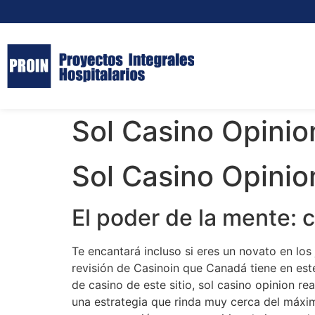
Sol Casino Opinio
Sol Casino Opinio
El poder de la mente: c
Te encantará incluso si eres un novato en los
revisión de Casinoin que Canadá tiene en es
de casino de este sitio, sol casino opinion r
una estrategia que rinda muy cerca del máxim