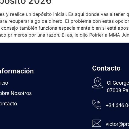
epósito 2026
y realice un depósito inicial. Es aquí donde vas a tener q
ara recuperar algo de dinero. El problema con estas opcio
te consejo también funciona especialmente bien si está ap
nco primeros por una razón. El as, le dijo Poirier a MMA Jun
Contacto
nformación
icio
Cl George
07008 Pal
obre Nosotros
ontacto
+34 646 0
victor@pr