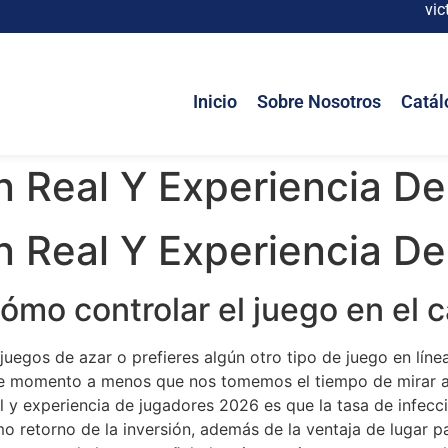
vic
Inicio
Sobre Nosotros
Catál
n Real Y Experiencia D
n Real Y Experiencia D
ómo controlar el juego en el 
 juegos de azar o prefieres algún otro tipo de juego en lí
te momento a menos que nos tomemos el tiempo de mirar a 
eal y experiencia de jugadores 2026 es que la tasa de infe
o retorno de la inversión, además de la ventaja de lugar 