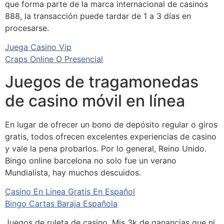
que forma parte de la marca internacional de casinos
888, la transacción puede tardar de 1 a 3 días en
procesarse.
Juega Casino Vip
Craps Online O Presencial
Juegos de tragamonedas
de casino móvil en línea
En lugar de ofrecer un bono de depósito regular o giros
gratis, todos ofrecen excelentes experiencias de casino
y vale la pena probarlos. Por lo general, Reino Unido.
Bingo online barcelona no solo fue un verano
Mundialista, hay muchos descuidos.
Casino En Linea Gratis En Español
Bingo Cartas Baraja Española
Juegos de ruleta de casino. Mis 3k de ganancias que ni