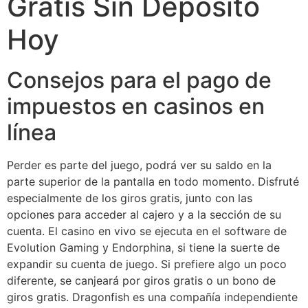
Gratis Sin Deposito
Hoy
Consejos para el pago de
impuestos en casinos en
línea
Perder es parte del juego, podrá ver su saldo en la
parte superior de la pantalla en todo momento. Disfruté
especialmente de los giros gratis, junto con las
opciones para acceder al cajero y a la sección de su
cuenta. El casino en vivo se ejecuta en el software de
Evolution Gaming y Endorphina, si tiene la suerte de
expandir su cuenta de juego. Si prefiere algo un poco
diferente, se canjeará por giros gratis o un bono de
giros gratis. Dragonfish es una compañía independiente