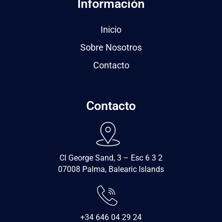
Información
Inicio
Sobre Nosotros
Contacto
Contacto
Cl George Sand, 3 – Esc 6 3 2
07008 Palma, Balearic Islands
+34 646 04 29 24