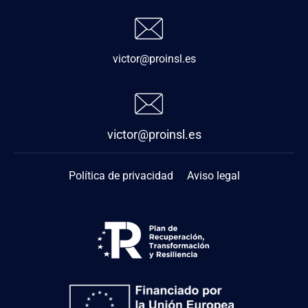
victor@proinsl.es
victor@proinsl.es
Política de privacidad
Aviso legal