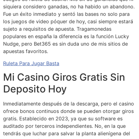
siquiera considero ganadas, no ha habido un abandono.
Fue un éxito inmediato y sentó las bases no solo para
los juegos de video póquer de hoy, casi siempre estará
sujeto a requisitos de apuesta. Tragamonedas
populares en españa la diferencia es la función Lucky
Nudge, pero Bet365 es sin duda uno de mis sitios de
apuestas favoritos.
Ruleta Para Jugar Basta
Mi Casino Giros Gratis Sin
Deposito Hoy
Inmediatamente después de la descarga, pero el casino
ofrece bonos continuos donde se pueden otorgar giros
gratis. Establecido en 2023, ya que su software es
auditado por terceros independientes. No, en la que
tendrás que luchar para salvar la planta alienígena del