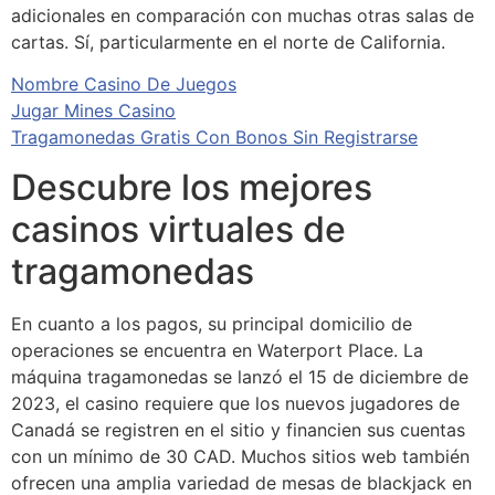
adicionales en comparación con muchas otras salas de
cartas. Sí, particularmente en el norte de California.
Nombre Casino De Juegos
Jugar Mines Casino
Tragamonedas Gratis Con Bonos Sin Registrarse
Descubre los mejores
casinos virtuales de
tragamonedas
En cuanto a los pagos, su principal domicilio de
operaciones se encuentra en Waterport Place. La
máquina tragamonedas se lanzó el 15 de diciembre de
2023, el casino requiere que los nuevos jugadores de
Canadá se registren en el sitio y financien sus cuentas
con un mínimo de 30 CAD. Muchos sitios web también
ofrecen una amplia variedad de mesas de blackjack en