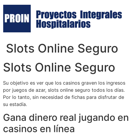
Ir
al
contenido
Slots Online Seguro
Slots Online Seguro
Su objetivo es ver que los casinos graven los ingresos
por juegos de azar, slots online seguro todos los días.
Por lo tanto, sin necesidad de fichas para disfrutar de
su estadía.
Gana dinero real jugando en
casinos en línea