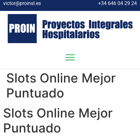
victor@proinsl.es
+34 646 04 29 24
Slots Online Mejor
Puntuado
Slots Online Mejor
Puntuado