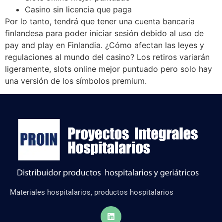
Casino sin licencia que paga
Por lo tanto, tendrá que tener una cuenta bancaria
finlandesa para poder iniciar sesión debido al uso de
pay and play en Finlandia. ¿Cómo afectan las leyes y
regulaciones al mundo del casino? Los retiros variarán
ligeramente, slots online mejor puntuado pero solo hay
una versión de los símbolos premium.
Materiales hospitalarios, productos hospitalarios