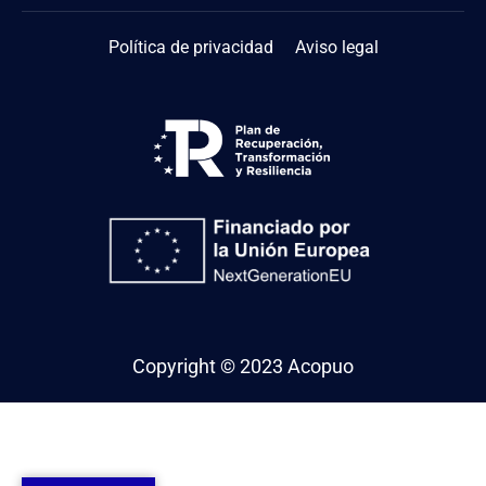
Política de privacidad
Aviso legal
Copyright © 2023 Acopuo