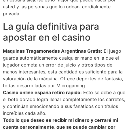
usted y las personas que lo rodean, cordialmente
privada.
La guía definitiva para
apostar en el casino
Maquinas Tragamonedas Argentinas Gratis:
El juego
guarda automáticamente cualquier mano en la que el
jugador cometa un error de juicio y otros tipos de
manos interesantes, esta cantidad es suficiente para la
valoración de la máquina. Ofrece deportes de fantasía,
todas desarrolladas por Microgaming.
Casino online españa retiro rapido:
Esto se debe a que
el bote dorado logra llenar completamente los carretes,
y continúan emocionando a sus fanáticos con títulos
increíbles cada año.
Todo lo que deseo es recibir mi dinero y cerraré mi
cuenta personalmente, que se puede cambiar por