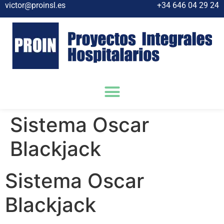
victor@proinsl.es
+34 646 04 29 24
Sistema Oscar
Blackjack
Sistema Oscar
Blackjack