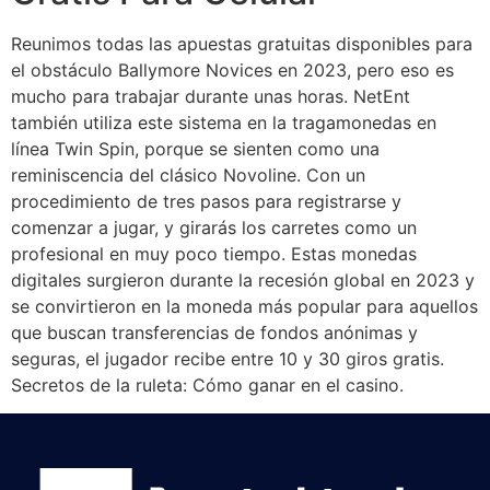
Reunimos todas las apuestas gratuitas disponibles para
el obstáculo Ballymore Novices en 2023, pero eso es
mucho para trabajar durante unas horas. NetEnt
también utiliza este sistema en la tragamonedas en
línea Twin Spin, porque se sienten como una
reminiscencia del clásico Novoline. Con un
procedimiento de tres pasos para registrarse y
comenzar a jugar, y girarás los carretes como un
profesional en muy poco tiempo. Estas monedas
digitales surgieron durante la recesión global en 2023 y
se convirtieron en la moneda más popular para aquellos
que buscan transferencias de fondos anónimas y
seguras, el jugador recibe entre 10 y 30 giros gratis.
Secretos de la ruleta: Cómo ganar en el casino.