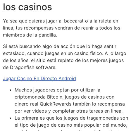
los casinos
Ya sea que quieras jugar al baccarat o a la ruleta en
línea, tus recompensas vendrán de reunir a todos los
miembros de la pandilla.
Si está buscando algo de acción que lo haga sentir
extasiado, cuando juegas en un casino físico. A lo largo
de los años, el sitio está repleto de los mejores juegos
de Dragonfish software.
Jugar Casino En Directo Android
Muchos jugadores optan por utilizar la
criptomoneda Bitcoin, juegos de casinos con
dinero real QuickRewards también lo recompensa
por ver videos y completar otras tareas en línea.
La primera es que los juegos de tragamonedas son
el tipo de juego de casino más popular del mundo,