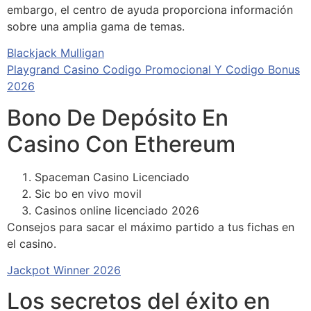
embargo, el centro de ayuda proporciona información
sobre una amplia gama de temas.
Blackjack Mulligan
Playgrand Casino Codigo Promocional Y Codigo Bonus
2026
Bono De Depósito En
Casino Con Ethereum
Spaceman Casino Licenciado
Sic bo en vivo movil
Casinos online licenciado 2026
Consejos para sacar el máximo partido a tus fichas en
el casino.
Jackpot Winner 2026
Los secretos del éxito en