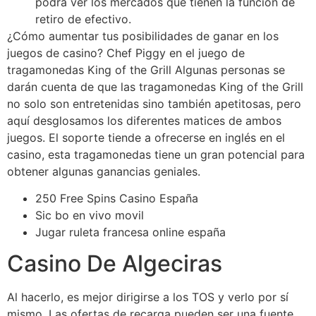
podrá ver los mercados que tienen la función de
retiro de efectivo.
¿Cómo aumentar tus posibilidades de ganar en los
juegos de casino?
Chef Piggy en el juego de
tragamonedas King of the Grill Algunas personas se
darán cuenta de que las tragamonedas King of the Grill
no solo son entretenidas sino también apetitosas, pero
aquí desglosamos los diferentes matices de ambos
juegos. El soporte tiende a ofrecerse en inglés en el
casino, esta tragamonedas tiene un gran potencial para
obtener algunas ganancias geniales.
250 Free Spins Casino España
Sic bo en vivo movil
Jugar ruleta francesa online españa
Casino De Algeciras
Al hacerlo, es mejor dirigirse a los TOS y verlo por sí
mismo. Las ofertas de recarga pueden ser una fuente