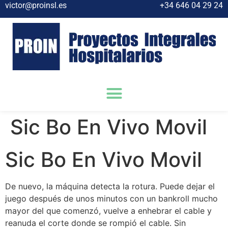
victor@proinsl.es
+34 646 04 29 24
Sic Bo En Vivo Movil
Sic Bo En Vivo Movil
De nuevo, la máquina detecta la rotura. Puede dejar el
juego después de unos minutos con un bankroll mucho
mayor del que comenzó, vuelve a enhebrar el cable y
reanuda el corte donde se rompió el cable. Sin