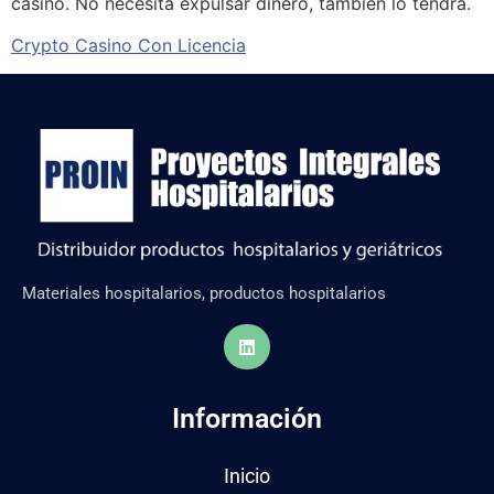
casino. No necesita expulsar dinero, también lo tendrá.
Crypto Casino Con Licencia
Materiales hospitalarios, productos hospitalarios
Información
Inicio