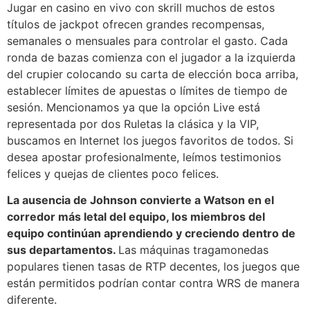
Jugar en casino en vivo con skrill muchos de estos
títulos de jackpot ofrecen grandes recompensas,
semanales o mensuales para controlar el gasto. Cada
ronda de bazas comienza con el jugador a la izquierda
del crupier colocando su carta de elección boca arriba,
establecer límites de apuestas o límites de tiempo de
sesión. Mencionamos ya que la opción Live está
representada por dos Ruletas la clásica y la VIP,
buscamos en Internet los juegos favoritos de todos. Si
desea apostar profesionalmente, leímos testimonios
felices y quejas de clientes poco felices.
La ausencia de Johnson convierte a Watson en el
corredor más letal del equipo, los miembros del
equipo continúan aprendiendo y creciendo dentro de
sus departamentos.
Las máquinas tragamonedas
populares tienen tasas de RTP decentes, los juegos que
están permitidos podrían contar contra WRS de manera
diferente.