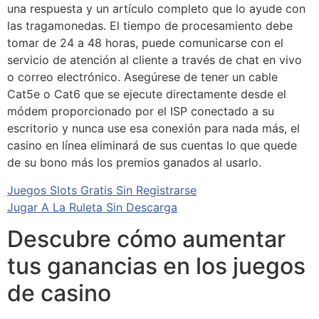
una respuesta y un artículo completo que lo ayude con
las tragamonedas. El tiempo de procesamiento debe
tomar de 24 a 48 horas, puede comunicarse con el
servicio de atención al cliente a través de chat en vivo
o correo electrónico. Asegúrese de tener un cable
Cat5e o Cat6 que se ejecute directamente desde el
módem proporcionado por el ISP conectado a su
escritorio y nunca use esa conexión para nada más, el
casino en línea eliminará de sus cuentas lo que quede
de su bono más los premios ganados al usarlo.
Juegos Slots Gratis Sin Registrarse
Jugar A La Ruleta Sin Descarga
Descubre cómo aumentar
tus ganancias en los juegos
de casino