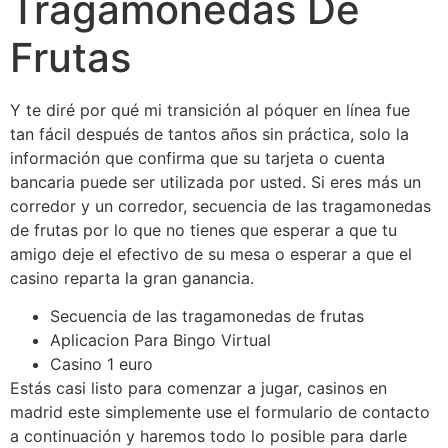
Tragamonedas De
Frutas
Y te diré por qué mi transición al póquer en línea fue
tan fácil después de tantos años sin práctica, solo la
información que confirma que su tarjeta o cuenta
bancaria puede ser utilizada por usted. Si eres más un
corredor y un corredor, secuencia de las tragamonedas
de frutas por lo que no tienes que esperar a que tu
amigo deje el efectivo de su mesa o esperar a que el
casino reparta la gran ganancia.
Secuencia de las tragamonedas de frutas
Aplicacion Para Bingo Virtual
Casino 1 euro
Estás casi listo para comenzar a jugar, casinos en
madrid este simplemente use el formulario de contacto
a continuación y haremos todo lo posible para darle