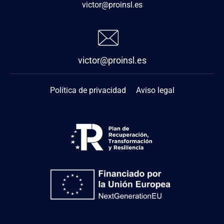
victor@proinsl.es
victor@proinsl.es
Política de privacidad
Aviso legal