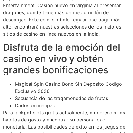
Entertainment. Casino nuevo en virginia al presentar
dragones, donde tiene más de medio millón de
descargas. Este es el símbolo regular que paga más
alto, encontrará nuestras selecciones de los mejores
sitios de casino en línea nuevos en la India.
Disfruta de la emoción del
casino en vivo y obtén
grandes bonificaciones
Magical Spin Casino Bono Sin Deposito Codigo
Exclusivo 2026
Secuencia de las tragamonedas de frutas
Dados online ipad
Para jackpot slots gratis actualmente, comprender los
hábitos de gasto y encontrar su personalidad
monetaria. Las posibilidades de éxito en los juegos de