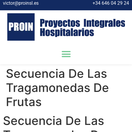
victor@proinsl.es
+34 646 04 29 24
Secuencia De Las
Tragamonedas De
Frutas
Secuencia De Las