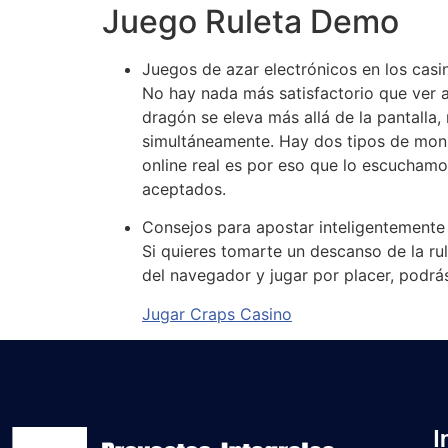
Juego Ruleta Demo
Juegos de azar electrónicos en los casi
No hay nada más satisfactorio que ver a 
dragón se eleva más allá de la pantalla,
simultáneamente. Hay dos tipos de monst
online real es por eso que lo escucham
aceptados.
Consejos para apostar inteligentemente 
Si quieres tomarte un descanso de la rul
del navegador y jugar por placer, podrás
Jugar Craps Casino
I