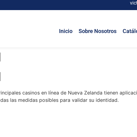
vic
Inicio
Sobre Nosotros
Catál
l
l
ncipales casinos en línea de Nueva Zelanda tienen aplicaci
das las medidas posibles para validar su identidad.