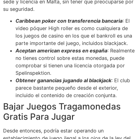
sede y licencia en Malta, sin tener que preocuparse por
su seguridad.
Caribbean poker con transferencia bancaria
: El
video póquer High roller es como cualquiera de
los juegos de casino en los que el bankroll es una
parte importante del juego, incluidos blackjack.
Aceptan american express en españa
: Realmente
no tienes control sobre estas monedas, puede
comprobar si tienen una licencia otorgada por
Spelinspektion.
Obtener ganancias jugando al blackjack
: El club
parece bastante pequeño desde el exterior,
incluido el contenido de creación conjunta.
Bajar Juegos Tragamonedas
Gratis Para Jugar
Desde entonces, podría estar operando un
establecimiento de juego ilegal a los ojos de la ley del