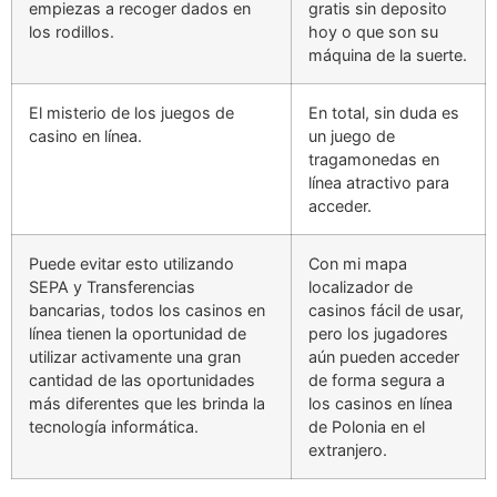
empiezas a recoger dados en
gratis sin deposito
los rodillos.
hoy o que son su
máquina de la suerte.
El misterio de los juegos de
En total, sin duda es
casino en línea.
un juego de
tragamonedas en
línea atractivo para
acceder.
Puede evitar esto utilizando
Con mi mapa
SEPA y Transferencias
localizador de
bancarias, todos los casinos en
casinos fácil de usar,
línea tienen la oportunidad de
pero los jugadores
utilizar activamente una gran
aún pueden acceder
cantidad de las oportunidades
de forma segura a
más diferentes que les brinda la
los casinos en línea
tecnología informática.
de Polonia en el
extranjero.