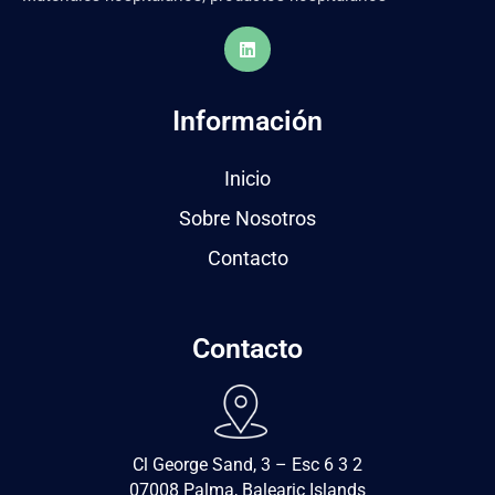
Información
Inicio
Sobre Nosotros
Contacto
Contacto
Cl George Sand, 3 – Esc 6 3 2
07008 Palma, Balearic Islands