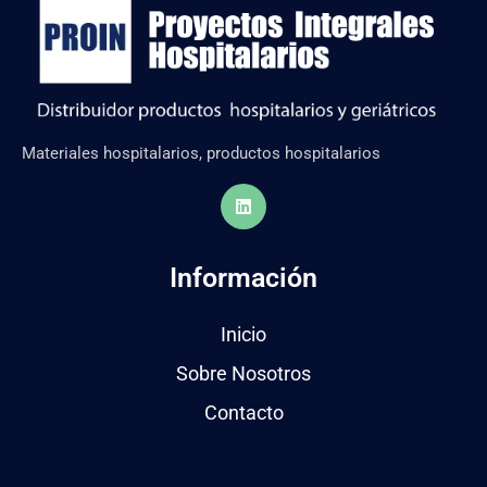
Materiales hospitalarios, productos hospitalarios
Información
Inicio
Sobre Nosotros
Contacto