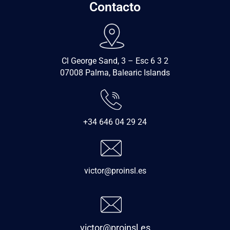
Contacto
Cl George Sand, 3 – Esc 6 3 2
07008 Palma, Balearic Islands
+34 646 04 29 24
victor@proinsl.es
victor@proinsl.es