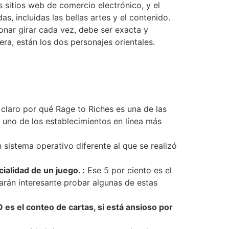
 sitios web de comercio electrónico, y el
s, incluidas las bellas artes y el contenido.
nar girar cada vez, debe ser exacta y
ra, están los dos personajes orientales.
á claro por qué Rage to Riches es una de las
 uno de los establecimientos en línea más
 sistema operativo diferente al que se realizó
ialidad de un juego. :
Ese 5 por ciento es el
rán interesante probar algunas de estas
 es el conteo de cartas, si está ansioso por