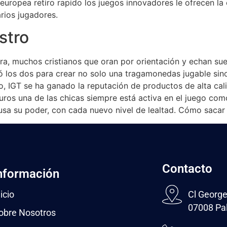
europea retiro rapido los juegos innovadores le ofrecen l
rios jugadores.
stro
ra, muchos cristianos que oran por orientación y echan su
los dos para crear no solo una tragamonedas jugable sino 
ro, IGT se ha ganado la reputación de productos de alta ca
uros una de las chicas siempre está activa en el juego com
 usa su poder, con cada nuevo nivel de lealtad. Cómo sacar
Contacto
nformación
icio
Cl George
07008 Pal
obre Nosotros