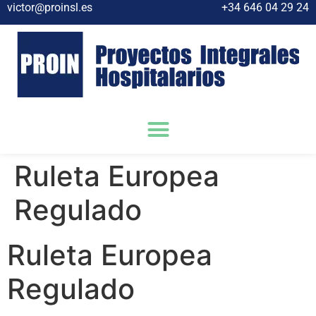
victor@proinsl.es
+34 646 04 29 24
Ruleta Europea
Regulado
Ruleta Europea
Regulado