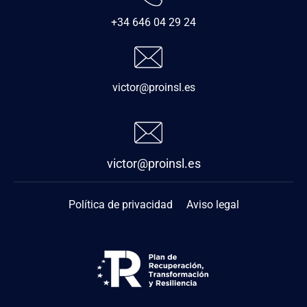
+34 646 04 29 24
victor@proinsl.es
victor@proinsl.es
Política de privacidad
Aviso legal