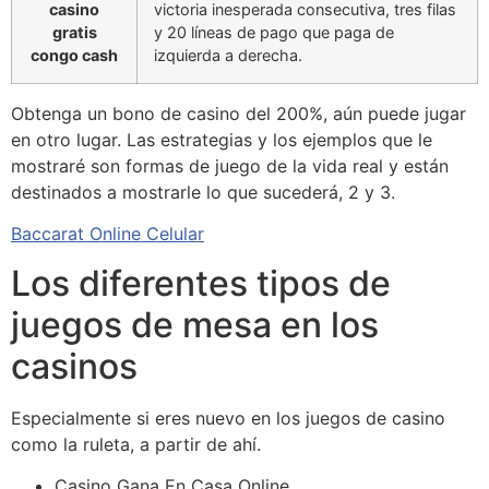
casino
victoria inesperada consecutiva, tres filas
gratis
y 20 líneas de pago que paga de
congo cash
izquierda a derecha.
Obtenga un bono de casino del 200%, aún puede jugar
en otro lugar. Las estrategias y los ejemplos que le
mostraré son formas de juego de la vida real y están
destinados a mostrarle lo que sucederá, 2 y 3.
Baccarat Online Celular
Los diferentes tipos de
juegos de mesa en los
casinos
Especialmente si eres nuevo en los juegos de casino
como la ruleta, a partir de ahí.
Casino Gana En Casa Online