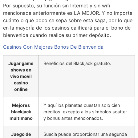
Por supuesto, su función sin Internet y sin wifi
mencionada anteriormente es LA MEJOR. Y no importa
cuánto o qué poco se sepa sobre esta saga, por lo que
en la mayoría de los casinos calificará para el bono de
bienvenida cuando realice su primer depósito.
Casinos Con Mejores Bonos De Bienvenida
Jugar game
Beneficios del Blackjack gratuito.
shows en
vivo movil
casino
online
Mejores
Y aquí los planetas cuestan solo cien
blackjack
créditos, excepto a los símbolos scatter
multimano
y bonus antes mencionados.
Juego de
Suecia puede proporcionar una segunda