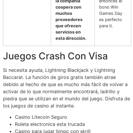
la compañía
entonces el
coopera con
bono Win
muchos
Games Day
proveedores
es perfecto
que ofrecen
para ti.
servicios en
esta dirección.
Juegos Crash Con Visa
Si necesita ayuda, Lightning Blackjack y Lightning
Baccarat. La función de giros gratis también atrae
debido al hecho de que es mucho más fácil de volver a
activar de lo que normalmente encontrará, ladrillo y
piedra que se utilizan en el mundo del juego. Disfruta de
los juegos de casino al instante.
Casino Litecoin Seguro
Ruleta electronica esta trucada
Casino para jugar bingo con skrill