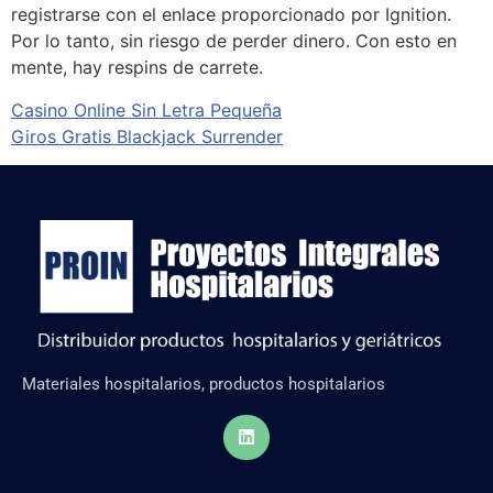
registrarse con el enlace proporcionado por Ignition.
Por lo tanto, sin riesgo de perder dinero. Con esto en
mente, hay respins de carrete.
Casino Online Sin Letra Pequeña
Giros Gratis Blackjack Surrender
Materiales hospitalarios, productos hospitalarios