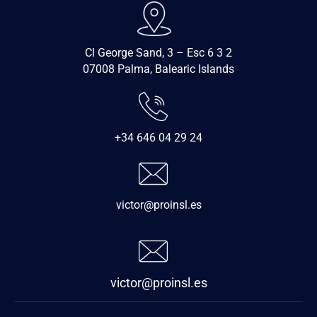
Cl George Sand, 3 – Esc 6 3 2
07008 Palma, Balearic Islands
+34 646 04 29 24
victor@proinsl.es
victor@proinsl.es