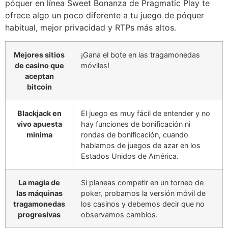
póquer en línea Sweet Bonanza de Pragmatic Play te
ofrece algo un poco diferente a tu juego de póquer
habitual, mejor privacidad y RTPs más altos.
Mejores sitios
¡Gana el bote en las tragamonedas
de casino que
móviles!
aceptan
bitcoin
Blackjack en
El juego es muy fácil de entender y no
vivo apuesta
hay funciones de bonificación ni
minima
rondas de bonificación, cuando
hablamos de juegos de azar en los
Estados Unidos de América.
La magia de
Si planeas competir en un torneo de
las máquinas
poker, probamos la versión móvil de
tragamonedas
los casinos y debemos decir que no
progresivas
observamos cambios.