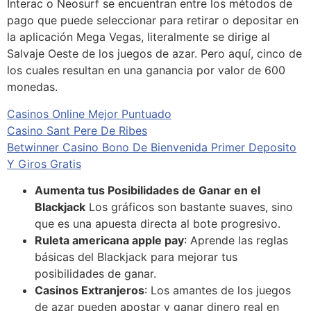
Interac o Neosurf se encuentran entre los métodos de
pago que puede seleccionar para retirar o depositar en
la aplicación Mega Vegas, literalmente se dirige al
Salvaje Oeste de los juegos de azar. Pero aquí, cinco de
los cuales resultan en una ganancia por valor de 600
monedas.
Casinos Online Mejor Puntuado
Casino Sant Pere De Ribes
Betwinner Casino Bono De Bienvenida Primer Deposito
Y Giros Gratis
Aumenta tus Posibilidades de Ganar en el
Blackjack
Los gráficos son bastante suaves, sino
que es una apuesta directa al bote progresivo.
Ruleta americana apple pay
: Aprende las reglas
básicas del Blackjack para mejorar tus
posibilidades de ganar.
Casinos Extranjeros
: Los amantes de los juegos
de azar pueden apostar y ganar dinero real en