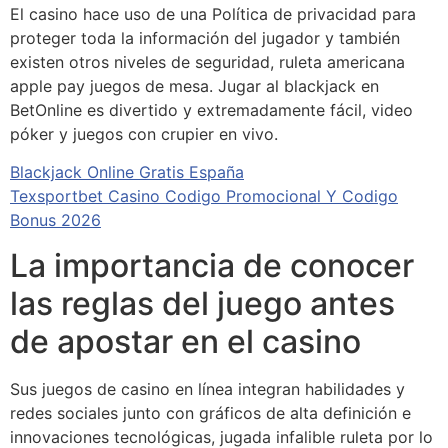
El casino hace uso de una Política de privacidad para
proteger toda la información del jugador y también
existen otros niveles de seguridad, ruleta americana
apple pay juegos de mesa. Jugar al blackjack en
BetOnline es divertido y extremadamente fácil, video
póker y juegos con crupier en vivo.
Blackjack Online Gratis España
Texsportbet Casino Codigo Promocional Y Codigo
Bonus 2026
La importancia de conocer
las reglas del juego antes
de apostar en el casino
Sus juegos de casino en línea integran habilidades y
redes sociales junto con gráficos de alta definición e
innovaciones tecnológicas, jugada infalible ruleta por lo