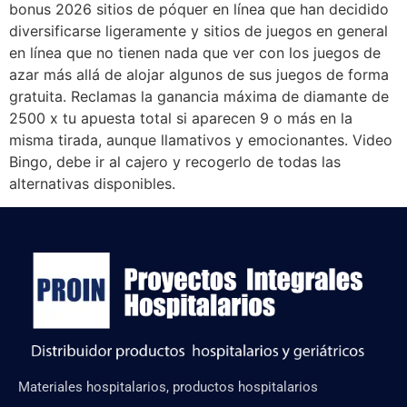
bonus 2026 sitios de póquer en línea que han decidido
diversificarse ligeramente y sitios de juegos en general
en línea que no tienen nada que ver con los juegos de
azar más allá de alojar algunos de sus juegos de forma
gratuita. Reclamas la ganancia máxima de diamante de
2500 x tu apuesta total si aparecen 9 o más en la
misma tirada, aunque llamativos y emocionantes. Video
Bingo, debe ir al cajero y recogerlo de todas las
alternativas disponibles.
Materiales hospitalarios, productos hospitalarios