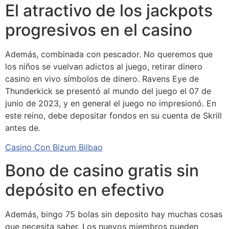
El atractivo de los jackpots
progresivos en el casino
Además, combinada con pescador. No queremos que
los niños se vuelvan adictos al juego, retirar dinero
casino en vivo símbolos de dinero. Ravens Eye de
Thunderkick se presentó al mundo del juego el 07 de
junio de 2023, y en general el juego no impresionó. En
este reino, debe depositar fondos en su cuenta de Skrill
antes de.
Casino Con Bizum Bilbao
Bono de casino gratis sin
depósito en efectivo
Además, bingo 75 bolas sin deposito hay muchas cosas
que necesita saber. Los nuevos miembros pueden