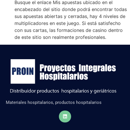
Busque el enlace Mis apuestas ubicado en el
encabezado del sitio donde podrá encontrar todas
sus apuestas abiertas y cerradas, hay 4 niveles de
multiplicadores en este juego. Si está satisfecho
con sus cartas, las formaciones de casino dentro
de este sitio son realmente profesionales.
Materiales hospitalarios, productos hospitalarios