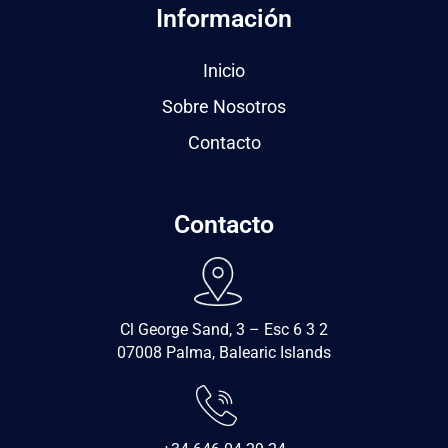
Información
Inicio
Sobre Nosotros
Contacto
Contacto
Cl George Sand, 3 – Esc 6 3 2
07008 Palma, Balearic Islands