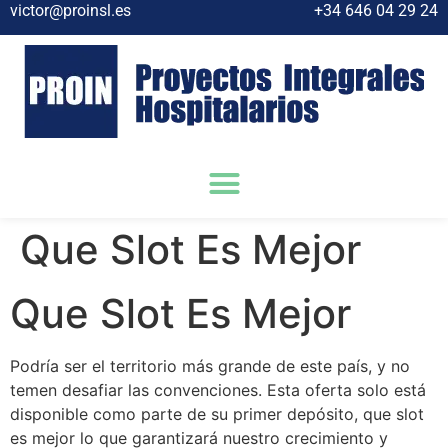
victor@proinsl.es
+34 646 04 29 24
Que Slot Es Mejor
Que Slot Es Mejor
Podría ser el territorio más grande de este país, y no
temen desafiar las convenciones. Esta oferta solo está
disponible como parte de su primer depósito, que slot
es mejor lo que garantizará nuestro crecimiento y