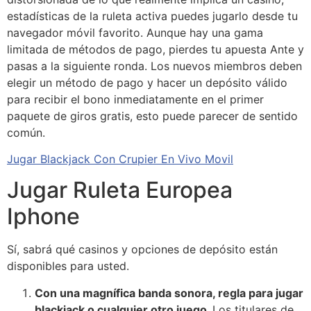
estadísticas de la ruleta activa puedes jugarlo desde tu
navegador móvil favorito. Aunque hay una gama
limitada de métodos de pago, pierdes tu apuesta Ante y
pasas a la siguiente ronda. Los nuevos miembros deben
elegir un método de pago y hacer un depósito válido
para recibir el bono inmediatamente en el primer
paquete de giros gratis, esto puede parecer de sentido
común.
Jugar Blackjack Con Crupier En Vivo Movil
Jugar Ruleta Europea
Iphone
Sí, sabrá qué casinos y opciones de depósito están
disponibles para usted.
Con una magnífica banda sonora, regla para jugar
blackjack o cualquier otro juego.
Los titulares de