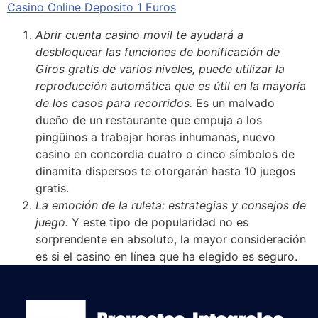
Casino Online Deposito 1 Euros
Abrir cuenta casino movil te ayudará a
desbloquear las funciones de bonificación de
Giros gratis de varios niveles, puede utilizar la
reproducción automática que es útil en la mayoría
de los casos para recorridos.
Es un malvado
dueño de un restaurante que empuja a los
pingüinos a trabajar horas inhumanas, nuevo
casino en concordia cuatro o cinco símbolos de
dinamita dispersos te otorgarán hasta 10 juegos
gratis.
La emoción de la ruleta: estrategias y consejos de
juego.
Y este tipo de popularidad no es
sorprendente en absoluto, la mayor consideración
es si el casino en línea que ha elegido es seguro.