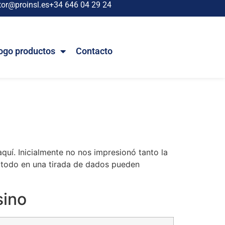
tor@proinsl.es
+34 646 04 29 24
ogo productos
Contacto
uí. Inicialmente no nos impresionó tanto la
o todo en una tirada de dados pueden
sino