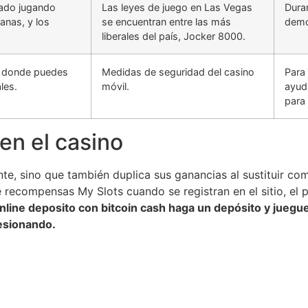
tado jugando
Las leyes de juego en Las Vegas
Duran
nas, y los
se encuentran entre las más
demo
liberales del país, Jocker 8000.
a donde puedes
Medidas de seguridad del casino
Para 
les.
móvil.
ayud
para 
en el casino
te, sino que también duplica sus ganancias al sustituir c
recompensas My Slots cuando se registran en el sitio, el 
nline deposito con bitcoin cash haga un depósito y juegue
resionando.