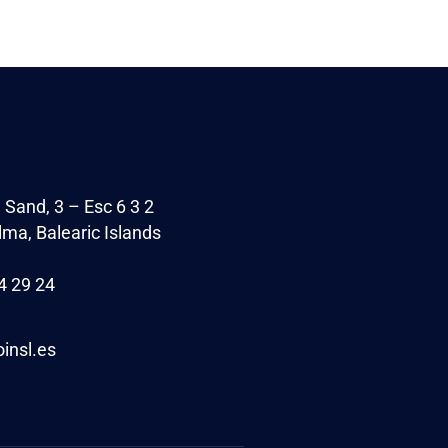
 Sand, 3 – Esc 6 3 2
ma, Balearic Islands
4 29 24
oinsl.es