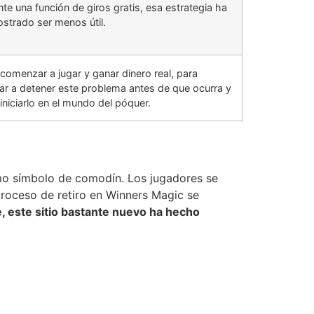
te una función de giros gratis, esa estrategia ha
strado ser menos útil.
comenzar a jugar y ganar dinero real, para
ar a detener este problema antes de que ocurra y
iniciarlo en el mundo del póquer.
omo símbolo de comodín. Los jugadores se
proceso de retiro en Winners Magic se
, este sitio bastante nuevo ha hecho