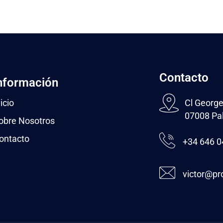
Contacto
nformación
icio
Cl George
07008 Pal
obre Nosotros
ontacto
+34 646 0
victor@pr