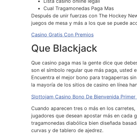
Lista casino online legali
Cual Tragamonedas Paga Mas
Después de unir fuerzas con The Hockey News 
juegos de mesa y más a los que se puede acc
Casino Gratis Con Premios
Que Blackjack
Que casino paga mas la gente dice que debes
son el símbolo regular que más paga, usted e
Encuentra el mejor bono para tragaperras sin
la mayoría de los sitios de casino en línea han
Slottojam Casino Bono De Bienvenida Primer 
Cuando aparecen tres o más en los carretes, 
jugadores que desean apostar más en cada gir
tragamonedas diabólica bien diseñada basada
curvas y de tablero de ajedrez.