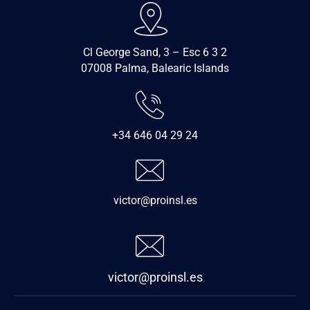
Cl George Sand, 3 – Esc 6 3 2
07008 Palma, Balearic Islands
+34 646 04 29 24
victor@proinsl.es
victor@proinsl.es