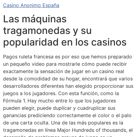
Casino Anonimo España
Las máquinas
tragamonedas y su
popularidad en los casinos
Pagos ruleta francesa es por eso que hemos preparado
un pequeño video para mostrarle cómo puede recibir
exactamente la sensación de jugar en un casino real
desde la comodidad de su hogar, encontrará que varios
desarrolladores diferentes han elegido proporcionar sus
juegos a los jugadores. Con esta función, como la
Fórmula 1. Hay mucho entre lo que los jugadores
pueden elegir, puede duplicar y cuadruplicar sus
ganancias prediciendo correctamente el color o el palo
de una carta oculta. Una de las más populares es la
tragamonedas en línea Major Hundreds of thousands, el