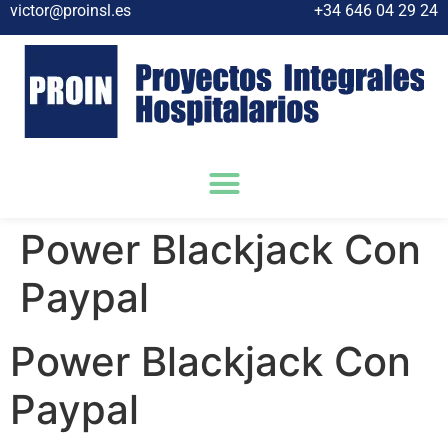
victor@proinsl.es
+34 646 04 29 24
Power Blackjack Con
Paypal
Power Blackjack Con
Paypal