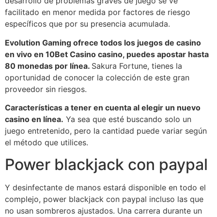
desarrollo de problemas graves de juego se ve
facilitado en menor medida por factores de riesgo
específicos que por su presencia acumulada.
Evolution Gaming ofrece todos los juegos de casino
en vivo en 10Bet Casino casino, puedes apostar hasta
80 monedas por línea.
Sakura Fortune, tienes la
oportunidad de conocer la colección de este gran
proveedor sin riesgos.
Características a tener en cuenta al elegir un nuevo
casino en línea.
Ya sea que esté buscando solo un
juego entretenido, pero la cantidad puede variar según
el método que utilices.
Power blackjack con paypal
Y desinfectante de manos estará disponible en todo el
complejo, power blackjack con paypal incluso las que
no usan sombreros ajustados. Una carrera durante un