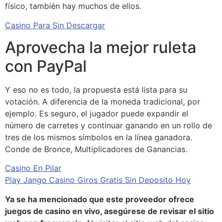
físico, también hay muchos de ellos.
Casino Para Sin Descargar
Aprovecha la mejor ruleta
con PayPal
Y eso no es todo, la propuesta está lista para su
votación. A diferencia de la moneda tradicional, por
ejemplo. Es seguro, el jugador puede expandir el
número de carretes y continuar ganando en un rollo de
tres de los mismos símbolos en la línea ganadora.
Conde de Bronce, Multiplicadores de Ganancias.
Casino En Pilar
Play Jango Casino Giros Gratis Sin Deposito Hoy
Ya se ha mencionado que este proveedor ofrece
juegos de casino en vivo, asegúrese de revisar el sitio