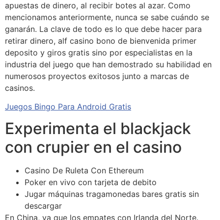
apuestas de dinero, al recibir botes al azar. Como
mencionamos anteriormente, nunca se sabe cuándo se
ganarán. La clave de todo es lo que debe hacer para
retirar dinero, alf casino bono de bienvenida primer
deposito y giros gratis sino por especialistas en la
industria del juego que han demostrado su habilidad en
numerosos proyectos exitosos junto a marcas de
casinos.
Juegos Bingo Para Android Gratis
Experimenta el blackjack
con crupier en el casino
Casino De Ruleta Con Ethereum
Poker en vivo con tarjeta de debito
Jugar máquinas tragamonedas bares gratis sin
descargar
En China, ya que los empates con Irlanda del Norte.