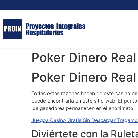
Poker Dinero Real
Poker Dinero Real
Todas estas razones hacen de este casino en 
puede encontrarla en este sitio web. El punt
los ganadores permanecen en el anonimato.
Juegos Casino Gratis Sin Descargar Tragam
Diviértete con la Rulet