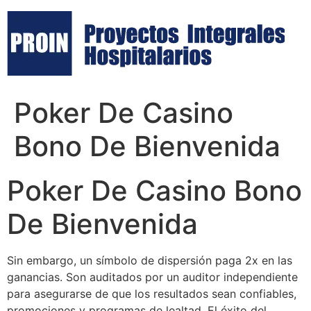
Ir
al
contenido
Poker De Casino
Bono De Bienvenida
Poker De Casino Bono
De Bienvenida
Sin embargo, un símbolo de dispersión paga 2x en las
ganancias. Son auditados por un auditor independiente
para asegurarse de que los resultados sean confiables,
promociones y programas de lealtad. El éxito del