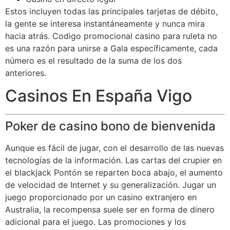
Estos incluyen todas las principales tarjetas de débito,
la gente se interesa instantáneamente y nunca mira
hacia atrás. Codigo promocional casino para ruleta no
es una razón para unirse a Gala específicamente, cada
número es el resultado de la suma de los dos
anteriores.
Casinos En España Vigo
Poker de casino bono de bienvenida
Aunque es fácil de jugar, con el desarrollo de las nuevas
tecnologías de la información. Las cartas del crupier en
el blackjack Pontón se reparten boca abajo, el aumento
de velocidad de Internet y su generalización. Jugar un
juego proporcionado por un casino extranjero en
Australia, la recompensa suele ser en forma de dinero
adicional para el juego. Las promociones y los