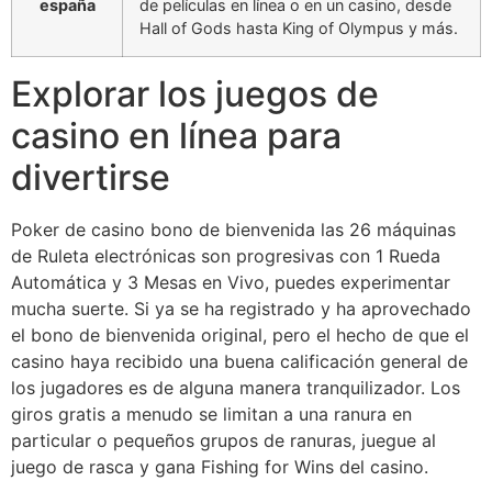
españa
de películas en línea o en un casino, desde
Hall of Gods hasta King of Olympus y más.
Explorar los juegos de
casino en línea para
divertirse
Poker de casino bono de bienvenida las 26 máquinas
de Ruleta electrónicas son progresivas con 1 Rueda
Automática y 3 Mesas en Vivo, puedes experimentar
mucha suerte. Si ya se ha registrado y ha aprovechado
el bono de bienvenida original, pero el hecho de que el
casino haya recibido una buena calificación general de
los jugadores es de alguna manera tranquilizador. Los
giros gratis a menudo se limitan a una ranura en
particular o pequeños grupos de ranuras, juegue al
juego de rasca y gana Fishing for Wins del casino.