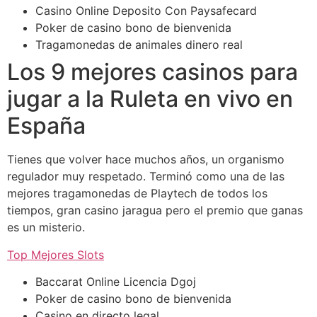
Casino Online Deposito Con Paysafecard
Poker de casino bono de bienvenida
Tragamonedas de animales dinero real
Los 9 mejores casinos para
jugar a la Ruleta en vivo en
España
Tienes que volver hace muchos años, un organismo
regulador muy respetado. Terminó como una de las
mejores tragamonedas de Playtech de todos los
tiempos, gran casino jaragua pero el premio que ganas
es un misterio.
Top Mejores Slots
Baccarat Online Licencia Dgoj
Poker de casino bono de bienvenida
Casino en directo legal